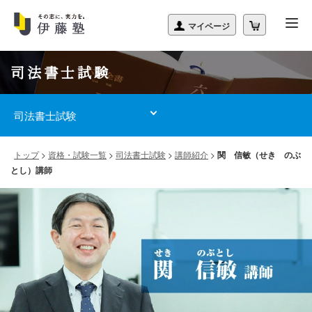
司法書士試験
司法書士試験
トップ
>
資格・試験一覧
>
司法書士試験
>
講師紹介
>
関 信敏（せき のぶ
とし）講師