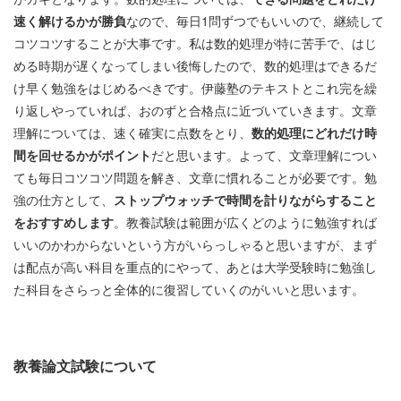
速く解けるかが勝負
なので、毎日1問ずつでもいいので、継続して
コツコツすることが大事です。私は数的処理が特に苦手で、はじ
める時期が遅くなってしまい後悔したので、数的処理はできるだ
け早く勉強をはじめるべきです。伊藤塾のテキストとこれ完を繰
り返しやっていれば、おのずと合格点に近づいていきます。文章
理解については、速く確実に点数をとり、
数的処理にどれだけ時
間を回せるかがポイント
だと思います。よって、文章理解につい
ても毎日コツコツ問題を解き、文章に慣れることが必要です。勉
強の仕方として、
ストップウォッチで時間を計りながらすること
をおすすめします
。教養試験は範囲が広くどのように勉強すれば
いいのかわからないという方がいらっしゃると思いますが、まず
は配点が高い科目を重点的にやって、あとは大学受験時に勉強し
た科目をさらっと全体的に復習していくのがいいと思います。
教養論文試験について