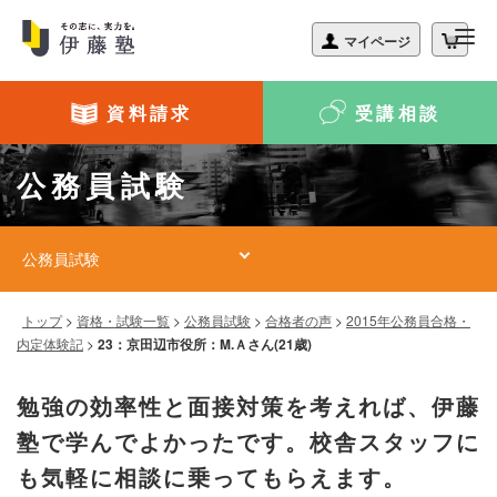
資料請求
受講相談
公務員試験
公務員試験
トップ
>
資格・試験一覧
>
公務員試験
>
合格者の声
>
2015年公務員合格・
内定体験記
>
23：京田辺市役所：M.Ａさん(21歳)
勉強の効率性と面接対策を考えれば、伊藤
塾で学んでよかったです。校舎スタッフに
も気軽に相談に乗ってもらえます。