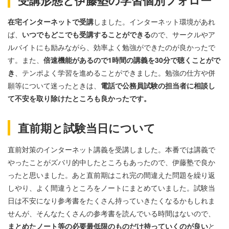
在宅インターネットで受講
しました。インターネット環境があれ
ば、
いつでもどこでも受講することができる
ので、サークルやア
ルバイトにも励みながら、効率よく勉強ができたのが良かったで
す。また、
倍速機能があるので1時間の講義を30分で聴くことがで
き
、テンポよく学習を進めることができました。勉強の仕方や併
願等について迷ったときは、
電話で公務員試験の担当者に相談し
て不安を取り除けたところも良かったです。
直前期と試験当日について
直前対策のインターネット講義を受講しました。本番では講義で
やったことがズバリ的中したところもあったので、伊藤塾で良か
ったと思いました。あと直前期はこれ完の間違えた問題を繰り返
しやり、よく間違うところをノートにまとめていました。試験当
日は不安になり参考書をたくさん持っていきたくなるかもしれま
せんが、そんなたくさんの参考書を読んでいる時間はないので、
まとめたノート等の必要最低限のものだけ持っていくのが良い
と