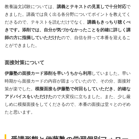
教養論文試験については、
講義とテキストの見直しで十分対応
で
きました。講義では良く出る各分野についてポイントを教えてく
ださるので、テキストを読むだけでなく、
講義もきっちり聴くべ
きです。添削では、自分が気づかなかったことを的確に詳しく講
師の方に指摘していただけた
ので、自信を持って本番を迎えるこ
とができました。
面接対策について
伊藤塾の面接カード添削を早いうちから利用
していました。早い
時期から面接カードの内容が固まっていたので、その分、面接対
策が楽でした。
模擬面接も伊藤塾で何回もしていただき、的確な
アドバイスをいただけた
ので大変役に立ちました。また、少し厳
しめに模擬面接をしてくださるので、本番の面接は堂々とのぞめ
たと思います。
受講形態と伊藤塾の学習個別フォロー