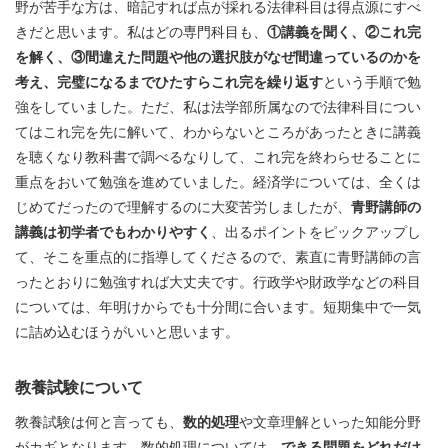
野が苦手な方は、暗記すれば点が採れる法律科目は得点源にすべ
きだと思います。私はどの専門科目も、
①講義を聞く、②これ完
を解く、③間違えた問題や他の選択肢がなぜ間違っているのかを
考え、完璧になるまでひたすらこれ完を繰り返す
という手順で勉
強をしていました。ただ、私は法学部所属なので法律科目につい
てはこれ完を先に解いて、わからないところがあったときに講義
を聴くなり教科書で調べるなりして、これ完を終わらせることに
重点をおいて勉強を進めていました。経済学については、全くは
じめてだったので理解するのに大変苦労しましたが、
青野講師の
講義は初学者でもわかりやすく
、出るポイントをピックアップし
て、そこを重点的に指導してくださるので、素直に青野講師の言
ったとおりに勉強すれば大丈夫です。行政学や財政学などの科目
については、年明けからでも十分間に合います。短期集中で一気
に詰め込むほうがいいと思います。
教養試験について
教養試験は何と言っても、
数的処理
や文章理解といった知能分野
がカギとなります。数的処理については、
できる問題をどれだけ