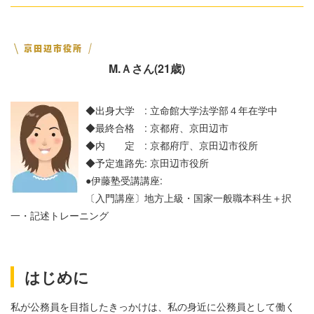
M.Ａさん(21歳)
◆出身大学 : 立命館大学法学部４年在学中
◆最終合格 : 京都府、京田辺市
◆内 定 : 京都府庁、京田辺市役所
◆予定進路先: 京田辺市役所
●伊藤塾受講講座:
〔入門講座〕地方上級・国家一般職本科生＋択
一・記述トレーニング
はじめに
私が公務員を目指したきっかけは、私の身近に公務員として働く