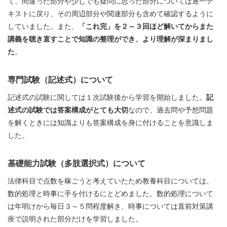
て、間違った部分や少しでも疑問に思った部分については逐一テ
キストに戻り、その周辺部分や関連部分も含めて確認するように
していました。また、
「これ完」を２～３回ほど解いてからまた
講義を聴き直すことで知識の整理ができ、より理解が深まりまし
た
。
専門試験（記述式）について
記述式の試験に関しては１次試験後から学習を開始しました。
記
述式の試験では答案構成がとても大切
なので、過去問や予想問題
を解くときには知識よりも答案構成を身に付けることを意識しま
した。
基礎能力試験（多肢選択式）について
法律科目で点数を稼ごうと考えていたため教養科目については、
数的処理と時事に手を付けるにとどめました。数的処理について
は年明けから毎日３～５問程度解き、時事については直前対策講
座で説明された部分だけを学習しました。