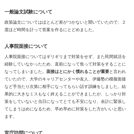
一般論文試験について
政策論文についてはほとんど差がつかないと聞いていたので、２
度ほど時間を計って答案を作るにとどめました。
人事院面接について
人事院面接についてはギリギリまで対策をせず、また民間就活を
経験していなかったため、直前になって焦って対策をすることに
なってしまいました。
面接はとにかく慣れることが重要
と言われ
ていたので、大学のキャリアセンターや友人、伊藤塾の模擬面接
など手当たり次第に相手になってもらい話す訓練をしました。結
果的に大きなミスもなく終えることができましたが、しっかり対
策をしていないと当日になってとても不安になり、余計に緊張し
てしまうはめになるため、早め早めに対策をした方がいいと思い
ます。
官庁訪問について