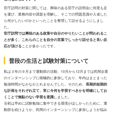
官庁訪問の対策に関しては、興味のある官庁の説明会に何度も足
を運び、業務内容や課題を理解し、そこでの問題意識や入省した
ら何がしたいのかといったことを整理して話せるようにしまし
た。
官庁訪問では興味のある政策や自分のやりたいことが問われるこ
とが多く、これらのことを自分の言葉でしっかり話せると良い反
応が頂ける
ことが多かったです。
普段の生活と試験対策について
私は３年の９月まで運動部の活動、
10
月から
12
月までは民間企業
のインターンシップに積極的に参加しており、年内はまとまった
勉強時間がなかなかとれませんでした。そのため、
長期的短期的
な計画をそれぞれ立て、常に今何を学習すべきかを明確にしてお
くことで無駄のない学習を意識
しました。
当初は早めに試験勉強に集中できる環境がほしかったために、運
動部を続けようか、民間のインターンシップに参加しようか悩み