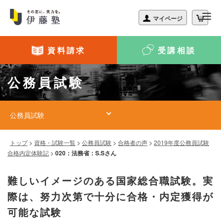
資料請求
受講相談
公務員試験
公務員試験
トップ
>
資格・試験一覧
>
公務員試験
>
合格者の声
>
2019年度公務員試験
合格内定体験記
>
020：法務省：S.Sさん
難しいイメージのある国家総合職試験。実
際は、努力次第で十分に合格・内定獲得が
可能な試験