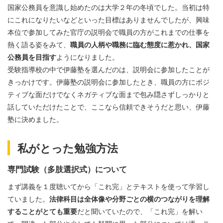
国家公務員を意識し始めたのは大学２年の冬頃でした。当初は特
にこれになりたいなどといった目標はありませんでしたが、興味
本位で参加してみた官庁の説明会で職員の方がこれまでの仕事を
熱く語る姿をみて、
職員の人柄や職務に臨む態度に惹かれ、国家
公務員を目指す
ようになりました。
受験指導校の中で伊藤塾を選んだのは、説明会に参加したことが
きっかけです。伊藤塾の説明会に参加したとき、職員の方にポジ
ティブな面だけでなくネガティブな面まで包み隠さずしっかりと
話していただけたことで、ここなら信頼できそうだと思い、伊藤
塾に決めました。
私がとった勉強方法
専門試験（多肢選択式）について
まず講義を１度聴いてから「これ完」とテキストを使って学習し
ていました。
法律科目は全体像や分野ごとの横のつながりを理解
することがとても重要
だと聞いていたので、「これ完」を解い