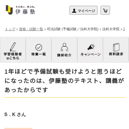
トップ
>
資格・試験一覧
>
司法試験 (予備試験／法科大学院)
>
法科大学院
>
2
1年ほどで予備試験も受けようと思うほど
になったのは、伊藤塾のテキスト、講義が
あったからです
S．K さん