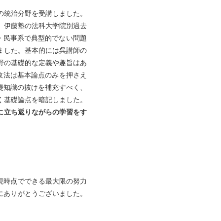
の統治分野を受講しました。
、伊藤塾の法科大学院別過去
民事系で典型的でない問題
めました。基本的には呉講師の
野の基礎的な定義や趣旨はあ
政法は基本論点のみを押さえ
礎知識の抜けを補充すべく、
かく基礎論点を暗記しました。
に立ち返りながらの学習をす
時点でできる最大限の努力
りがとうございました。