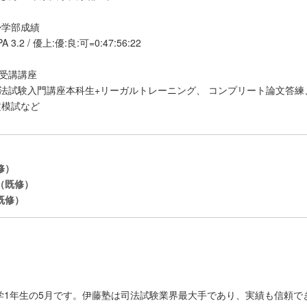
学部成績
A 3.2 / 優上:優:良:可=0:47:56:22
受講講座
法試験入門講座本科生+リーガルトレーニング、 コンプリート論文答練
文模試など
修）
（既修）
既修）
1年生の5月です。伊藤塾は司法試験業界最大手であり、実績も信頼で