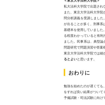
＜東京大学法科大学院＞
私大法科大学院で出題さ
また、東京大学法科大学院
問分析講義を受講しました。
が出ることが多く、刑事
基礎本を使用していました
る程度わかっていると有利
ました。民事系は、典型論点
問題研究で問題演習や答案
東京大学法科大学院では細
るとよい
と思います。
おわりに
勉強を始めたのが遅くても
をすれば良い結果がつい
予備試験・司法試験に向け