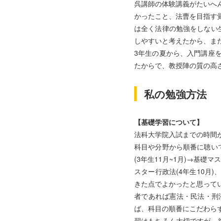
呉講師の体験講義がたいへ
かったこと、法曹を目指す覚
は全く法律の勉強をしない
しやすいと考えたから、また
3年生の夏から、入門講座
たからで、教授陣の質の高
私の勉強方法
【基礎学習について】
法科大学院入試までの時間
科目や分野から順番に聴いて
(3年生11月~1月)→基礎
スター行政法(4年生10月
きた点でよかったと思っ
者であれば憲法・民法・
ば、科目の順番にこだわ
習はもちろん大切ですが