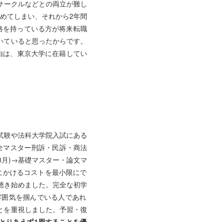
ークルなどとの両立が難し
やめてしまい、それから2年間
を持っている方が将来転職
いていると思ったからです。
由は、東京大学に在籍してい
末試験や法科大学院入試にある
完全マスター刑訴・民訴・商法
生8月)→基礎マスター・論文マ
にかけるコストを最小限にで
聴き始めました。完全な初学
囲気を掴んでいる人であれ
ことを重視しました。予習・復
とりあえず1周することを優