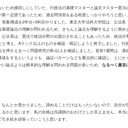
れないため後回しにしていた、行政法の基礎マスターと論文マスター憲法
が第一志望であったため、過去問演習をある程度しっかりやろうと思い
答案構成を2年分×3科目やりました。東京大学法科大学院は、公法系・
系は基礎論点の理解が問われるため、きちんと論点を理解するように努
。公法系は、憲法で統治分野の出題がされることもあったため、統治分
だと考え、Aランク以上のものを確認・暗記しようと努力しました。行
を押さえるべく問題研究のB+以上を確認しました。直前1週間は、基
構成をするというよりも、論証パターンなどを重点的に確認し、とに
かい論点よりは根本的な理解を問われる問題が多いため、
なるべく趣旨
、なんとか受かりました。諦めることだけはもったいないので、自分が現
てくるかと思います。私の合格は呉講師のおかげとしか言えません。本当にあ
て引き続き頑張っていこうと思います。