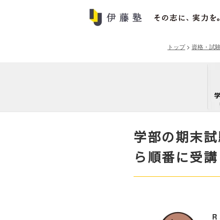
トップ
>
資格・試
学部の期末試
ら順番に受講
R