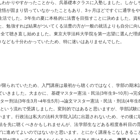
んわかりやすかったことから、呉基礎本クラスに入塾しました。しかしサ
悟が固まり切っていなかったこともあり、3ヶ月ほどですぐに通学を
生活でした。3年生の夏に本格的に法曹を目指すことに決めました。資格
、勉強すれば結果がついてくる法曹の方が一般の就活よりも自分に向
を全て聴き直し始めました。東京大学法科大学院を第一志望に選んだ理
さなども十分わかっていたため、特に迷いはありませんでした。
が限られていたため、入門講座は最初から聴くのではなく、学部の期
いきました。大まかに、基礎マスター憲法・民法(3年生9~10月)→
マスター刑法(3年生3月~4年生5月)→論文マスター憲法・民法・刑法(4年
)、という流れで受講しました。変則的ではあると思いますが、学部試験
ています。行政法は私大の法科大学院入試に出題されないため、その後に
刑法を先に聴くべきかもしれませんが、法学部生などある程度各科目の雰
らずに進めてよいのではないかと思います。とにかく講座をこなしきる
、復習が溜まって全く進まなくなるという失敗を避けるため、
復習よりも