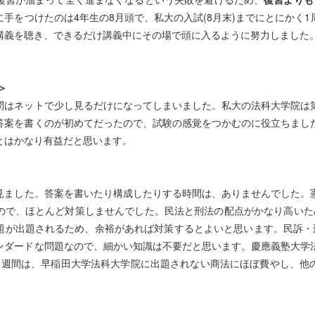
手をつけたのは4年生の8月頭で、私大の入試(8月末)までにとにかく1
義を聴き、できるだけ講義中にその場で頭に入るように努力しました
】
＞
問はネットで少し見るだけになってしまいました。私大の法科大学院は第
文答案を書くのが初めてだったので、試験の感覚をつかむのに役立ちま
はかなり有益だと思います。
け見ました。答案を書いたり構成したりする時間は、ありませんでした。
ので、ほとんど対策しませんでした。民法と刑法の配点がかなり高い
が出題されるため、余裕があれば対策するとよいと思います。民訴
ンダードな問題なので、細かい知識は不要だと思います。慶應義塾大
の1週間は、早稲田大学法科大学院に出題されない商法にほぼ費やし、他