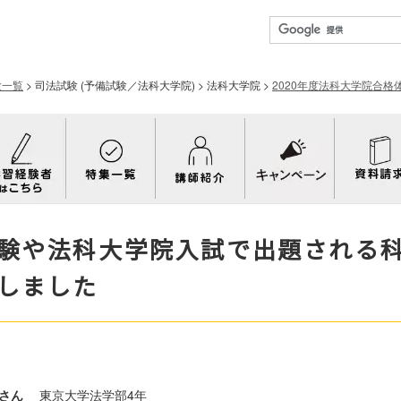
験一覧
>
司法試験 (予備試験／法科大学院)
>
法科大学院
>
2020年度法科大学院合格
験や法科大学院入試で出題される
しました
 さん
東京大学法学部4年