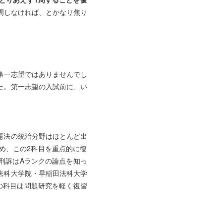
周しなければ、とかなり焦り
。
一志望ではありませんでし
した。第一志望の入試前に、い
憲法の統治分野はほとんど出
ため、この2科目を重点的に復
・刑訴はAランクの論点を知っ
学法科大学院・早稲田法科大学
の科目は問題研究を軽く復習