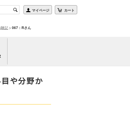
体験記
>
067：Rさん
科目や分野か