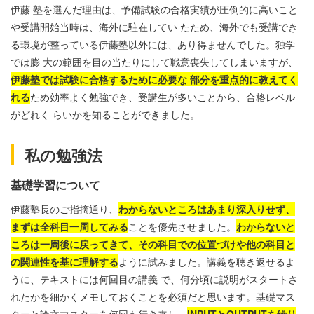
伊藤 塾を選んだ理由は、予備試験の合格実績が圧倒的に高いこと
や受講開始当時は、海外に駐在してい たため、海外でも受講でき
る環境が整っている伊藤塾以外には、あり得ませんでした。独学
では膨 大の範囲を目の当たりにして戦意喪失してしまいますが、
伊藤塾では試験に合格するために必要な 部分を重点的に教えてく
れる
ため効率よく勉強でき、受講生が多いことから、合格レベル
がどれく らいかを知ることができました。
私の勉強法
基礎学習について
伊藤塾長のご指摘通り、
わからないところはあまり深入りせず、
まずは全科目一周してみる
ことを優先させました。
わからないと
ころは一周後に戻ってきて、その科目での位置づけや他の科目と
の関連性を基に理解する
ように試みました。講義を聴き返せるよ
うに、テキストには何回目の講義 で、何分頃に説明がスタートさ
れたかを細かくメモしておくことを必須だと思います。基礎マス