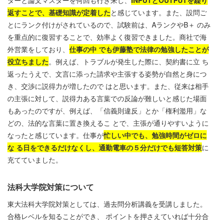
ターと論文マスターを何回も行き来し、
INPUTとOUTPUTを繰り
返すことで、基礎知識が定着した
と感じています。また、設問ご
とにランク付けがされているので、試験前は、AランクやB＋ のみ
を重点的に復習することで、効率よく復習できました。商社で海
外営業をしており、
仕事の中 でも伊藤塾で法律の勉強したことが
役立ちました
。例えば、トラブルが発生した際に、契約書に立 ち
返ったうえで、文言に添った請求や主張する姿勢が自然と身につ
き、交渉に説得力が増したので はと思います。また、従来は相手
の主張に対して、説得力ある言葉での反論が難しいと感じた場面
もあったのですが、例えば、「信義則違反」とか「権利濫用」な
どの、法的な言葉に置き換えるこ とで、主張が通りやすいように
なったと感じています。仕事が
忙しい中でも、勉強時間がゼロに
な る日をできるだけなくし、通勤電車の５分だけでも短答対策
に
充てていました。
法科大学院対策について
東大法科大学院対策としては、過去問分析講義を受講しました。
合格レベルを知ることができ、 ポイントを押さえていれば十分合