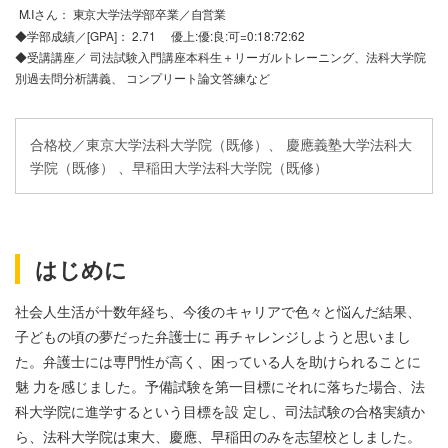
M.Iさん： 東京大学法学部卒業／自営業
◆学部成績／[GPA]： 2.71 優上:優:良:可=0:18:72:62
◆受講講座／ 司法試験入門講座本科生＋リーガルトレーニング、法科大学院
別過去問分析講義、 コンプリート論文答練など
合格校／東京大学法科大学院（既修）、 慶應義塾大学法科大
学院（既修） 、早稲田大学法科大学院（既修）
はじめに
社会人生活が十数年経ち、今後のキャリアで色々と悩んだ結果、
子どもの頃の夢だった弁護士に 再チャレンジしようと思いまし
た。弁護士には専門性が高く、困っている人を助けられることに
魅 力を感じました。予備試験を第一目標にそれに落ちた場合、法
科大学院に進学するという目標を設 定し、司法試験の合格実績か
ら、法科大学院は東大、慶應、早稲田のみを志望校としました。