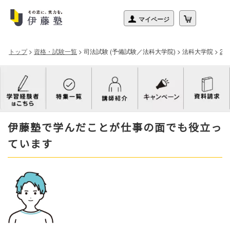
トップ
>
資格・試験一覧
>
司法試験 (予備試験／法科大学院)
>
法科大学院
>
2
伊藤塾で学んだことが仕事の面でも役立っ
ています