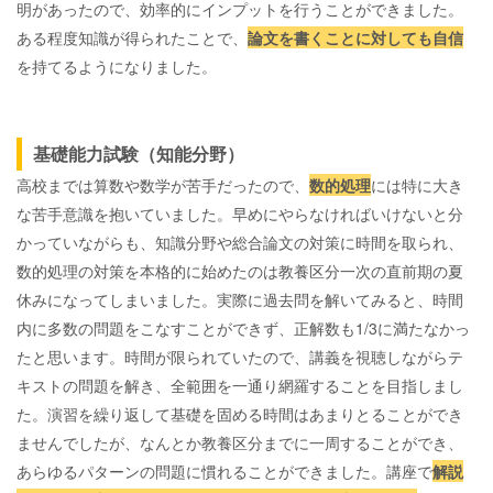
明があったので、効率的にインプットを行うことができました。
ある程度知識が得られたことで、
論文を書くことに対しても自信
を持てるようになりました。
基礎能力試験（知能分野）
高校までは算数や数学が苦手だったので、
数的処理
には特に大き
な苦手意識を抱いていました。早めにやらなければいけないと分
かっていながらも、知識分野や総合論文の対策に時間を取られ、
数的処理の対策を本格的に始めたのは教養区分一次の直前期の夏
休みになってしまいました。実際に過去問を解いてみると、時間
内に多数の問題をこなすことができず、正解数も1/3に満たなかっ
たと思います。時間が限られていたので、講義を視聴しながらテ
キストの問題を解き、全範囲を一通り網羅することを目指しまし
た。演習を繰り返して基礎を固める時間はあまりとることができ
ませんでしたが、なんとか教養区分までに一周することができ、
あらゆるパターンの問題に慣れることができました。講座で
解説