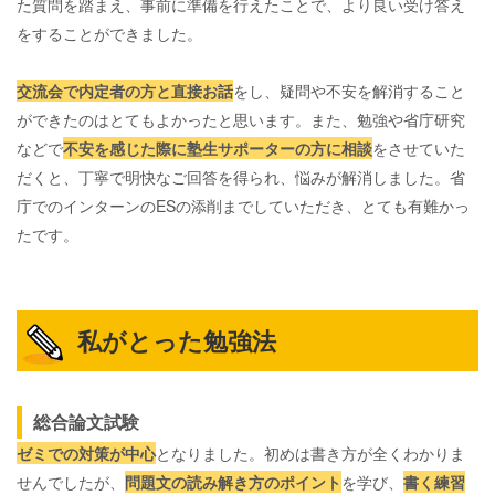
た質問を踏まえ、事前に準備を行えたことで、より良い受け答え
をすることができました。
交流会で内定者の方と直接お話
をし、疑問や不安を解消すること
ができたのはとてもよかったと思います。また、勉強や省庁研究
などで
不安を感じた際に塾生サポーターの方に相談
をさせていた
だくと、丁寧で明快なご回答を得られ、悩みが解消しました。省
庁でのインターンのESの添削までしていただき、とても有難かっ
たです。
私がとった勉強法
総合論文試験
ゼミでの対策が中心
となりました。初めは書き方が全くわかりま
せんでしたが、
問題文の読み解き方のポイント
を学び、
書く練習