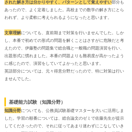
された解き方は分かりやすく、パターンとして覚えやすい
部分も
あったので、よく定着しました。高校までの数学の解き方にとら
われず、より柔軟に考えられるようになったと思います。
文章理解
についても、直前期まで対策を行いませんでした。しか
し、本番で初めての形式の問題を解くことはさすがに危険だと考
えたので、伊藤塾の問題集で総合職と一般職の問題演習を行い、
出題形式に慣れました。本番の問題よりも難易度が高かったよう
に感じたので、演習をしていてよかったと思います。
英語部分については、元々得意分野だったので、特に対策は行い
ませんでした。
基礎能力試験（知識分野）
知識分野
についても、公務員試験基礎マスターを大いに活用しま
した。学習の順番については、総合論文のゼミで佐藤先生が提示
してくださったので、それに従ってあまり迷わずにこなしていき