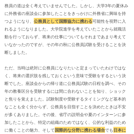
務員の道は全く考えていませんでした。しかし、大学3年の夏休み
に外務省の座談会に参加したことをきっかけに外務省に興味を持
つようになり、
公務員として国際協力に携わる
可能性を視野に入
れるようになりました。大学院進学を考えていたことから就職活
動を行っておらず、将来の仕事についてもそれまであまり考えて
いなかったのですが、その年の秋に公務員試験を受けることを決
断しました。
ただ、当時は絶対に公務員になりたいと定まっていたわけではな
く、将来の選択肢を残しておくという意味で受験をするという決
断でした。座談会からの帰り道に公務員試験の日程を調べ、その
年の教養区分を受験するには間に合わないことを知り、ショック
と焦りを覚えました。試験制度や受験するタイミングなど基本的
なことも全く分からず、公務員を目指すことを決めたときは不安
が多くありました。その後、省庁の説明会や夏のインターンに参
加したことから、特定の組織のためではなく、公的な利益のため
に働くことの魅力、そして
国際的な分野に携わる場合
でも
日本に