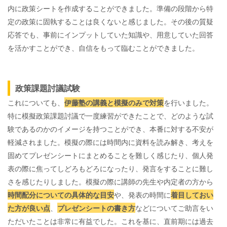
内に政策シートを作成することができました。準備の段階から特
定の政策に固執することは良くないと感じました。その後の質疑
応答でも、事前にインプットしていた知識や、用意していた回答
を活かすことができ、自信をもって臨むことができました。
政策課題討議試験
これについても、
伊藤塾の講義と模擬のみで対策
を行いました。
特に模擬政策課題討議で一度練習ができたことで、どのような試
験であるのかのイメージを持つことができ、本番に対する不安が
軽減されました。模擬の際には時間内に資料を読み解き、考えを
固めてプレゼンシートにまとめることを難しく感じたり、個人発
表の際に焦ってしどろもどろになったり、発言をすることに難し
さを感じたりしました。模擬の際に講師の先生や内定者の方から
時間配分についての具体的な目安
や、発表の時間に
着目しておい
た方が良い点
、
プレゼンシートの書き方
などについてご助言をい
ただいたことは非常に有益でした。これを基に、直前期には過去