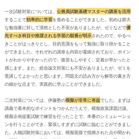
一次試験対策については、
公務員試験基礎マスターの講座を活用
することで
効率的に学習
を進めることができました。初めは膨大
な勉強量に対して漠然とした不安がありましたが、ゼミなどで
優
先すべき科目や推奨される学習の順番が明示
されたので、やるべ
きことがはっきりとし、目的意識をもって勉強に取り掛かること
ができました。それぞれの講座も内容が凝縮されており、ポイン
トがわかりやすかったので、復習もしやすく、定着が早かったと
感じます。また、総合論文対策にも不安がありましたが、ゼミを
受講してよかったと思います。問題文の読み方から解答の書き方
の細かな点まで、実践的に学ぶことができました。
二次対策については、伊藤塾の
模擬が非常に有益
でした。まずは
講義で基本的なポイントをつかんだうえで、模擬政策課題討議、
模擬企画提案試験で練習を行ったことで、本番のシミュレーショ
ンを行うことができ、緊張しすぎずに試験に臨むことができまし
た。人物試験対策においては、模擬面接で指摘された点や聞かれ