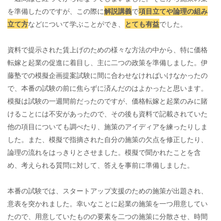
を準備したのですが、この際に
解説講義
で
項目立てや論理の組み
立て方
などについて学ぶことができ、
とても有益
でした。
資料で提示された賃上げのための様々な方法の中から、特に価格
転嫁と起業の促進に着目し、主に二つの政策を準備しました。伊
藤塾での模擬企画提案試験に間に合わせなければいけなかったの
で、本番の試験の前に焦らずに済んだのはよかったと思います。
模擬は試験の一週間前だったのですが、価格転嫁と起業のみに賭
けることには不安があったので、その後も資料で記載されていた
他の項目についても調べたり、施策のアイディアを練ったりしま
した。また、模擬で指摘された自分の施策の欠点を修正したり、
論理の流れをはっきりとさせました。模擬で聞かれたことを含
め、考えられる質問に対して、答えを事前に準備しました。
本番の試験では、スタートアップ支援のための施策が出題され、
意表を突かれました。幸いなことに起業の施策を一つ用意してい
たので、用意していたものの要素を二つの施策に分散させ、時間