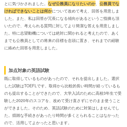
とに気づかされました。
なぜ公務員になりたいのか
、
公務員でな
ければできないことは何か
について改めて考え、回答を用意しま
した。また、私は回答が冗長になる傾向があるというご指摘も頂
いたので、考えられる質問に対してより簡潔な答えを用意しまし
た。特に志望動機については絶対に聞かれると考えたので、あく
までも公務員としての将来の目標を念頭に置き、それまでの経験
に絡めた回答を用意しました。
加点対象の英語試験
既に取得しているものがあったので、それを提出しました。選択
した試験はTOEFLです。取得から比較的長い時間が経っているも
のも提出することができたので、大学入試のために高校3年生で受
験した2020年のスコアを、改めて受け直さずにそのまま使うこと
ができました。そのため、英語試験のために対策はしませんでし
た。煩雑な手続きがあったり時間が多くとられることはなかった
ので、活用してよかったと思います。