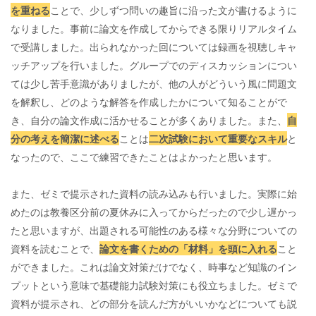
を重ねる
ことで、少しずつ問いの趣旨に沿った文が書けるように
なりました。事前に論文を作成してからできる限りリアルタイム
で受講しました。出られなかった回については録画を視聴しキャ
ッチアップを行いました。グループでのディスカッションについ
ては少し苦手意識がありましたが、他の人がどういう風に問題文
を解釈し、どのような解答を作成したかについて知ることがで
き、自分の論文作成に活かせることが多くありました。また、
自
分の考えを簡潔に述べる
ことは
二次試験において重要なスキル
と
なったので、ここで練習できたことはよかったと思います。
また、ゼミで提示された資料の読み込みも行いました。実際に始
めたのは教養区分前の夏休みに入ってからだったので少し遅かっ
たと思いますが、出題される可能性のある様々な分野についての
資料を読むことで、
論文を書くための「材料」を頭に入れる
こと
ができました。これは論文対策だけでなく、時事など知識のイン
プットという意味で基礎能力試験対策にも役立ちました。ゼミで
資料が提示され、どの部分を読んだ方がいいかなどについても説