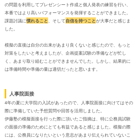
の問題を利用してプレゼンシート作成と個人発表の練習を行い、
本番ではより高いパフォーマンスを発揮することができました。
課題討議に
慣れること
、そして
自信を持つこと
が大事だと感じま
した。
模擬の直後は自分の出来があまり良くないと感じたので、もっと
対策をしたいと考えましたが、企画提案試験の準備などが忙し
く、あまり取り組むことができませんでした。しかし、結果的に
は準備時間や準備の量は適切だったと思います。
人事院面接
4年の夏に大学院の入試があったので、人事院面接に向けてはその
際に準備していた予想質問や回答を活用しました。
伊藤塾の模擬面接を行った際に頂いたご指摘は、特に公務員試験
の面接の準備のためにとても有益であると感じました。模擬の際
には、公務員になりたいという意志があまり伝えられていないこ