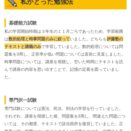
私がとった勉強法
基礎能力試験
私の学習開始時期は３年生の１１月ごろであったため、学習範囲
は
数的処理と時事問題のみに絞って
いました。どちらも
伊藤塾の
テキストと講義のみ
で学習していました。数的処理については問
題集を3周し、正答率が低い問題については直前に見直しました。
時事問題については、講座を視聴し、空いた時間にテキストを読
んで講座の内容を思い出すことで、記憶の定着を図っていまし
た。
専門択一試験
専門試験については憲法、民法、刑法の学習を行っていました。
それぞれ、講座を視聴した後、問題集を3周し、間違えた問題につ
いては、その都度、テキストで該当箇所を復習していました。正
答率が低い範囲についてはテキストに付箋をつけて、何度でも見