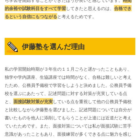
的余裕や試験科目をすべて学習
してきたと思えるのは、
合格でき
るという自信にもつながる
と考えるためです。
伊藤塾を選んだ理由
私の学習開始時期が３年生の１１月ごろと遅かったこともあり、
独学や学内講座、生協講座では時間がなく、合格は難しいと考え
たため、公務員予備校で学習をしようと決めました。公務員予備
校を選ぶにあたって、記述問題に対する対策が充実している点
と、
面接試験対策が充実
している点を重視して他の公務員予備校
と比較しながら伊藤塾を選びました。記述問題については自分が
書いたものを他人に添削してもらうことが上達には近道だと考え
ていたためです。また、面接対策については私が面接試験に苦手
意識があったこともあり、面接練習が多くできる点に魅力を感じ