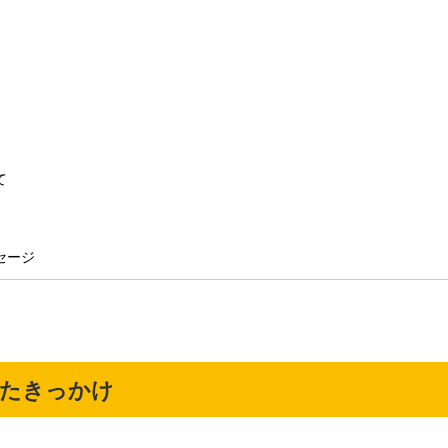
て
セージ
したきっかけ