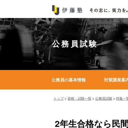
公務員試験
公務員の基本情報
対策講座案
トップ
>
資格・試験一覧
>
公務員試験
>
特集一
2年生合格なら民