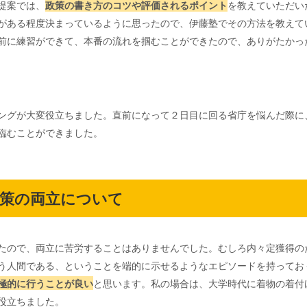
提案では、
政策の書き方のコツや評価されるポイント
を教えていただい
がある程度決まっているように思ったので、伊藤塾でその方法を教えて
前に練習ができて、本番の流れを掴むことができたので、ありがたかっ
ングが大変役立ちました。直前になって２日目に回る省庁を悩んだ際に
臨むことができました。
対策の両立について
たので、両立に苦労することはありませんでした。むしろ内々定獲得の
う人間である、ということを端的に示せるようなエピソードを持ってお
極的に行うことが良い
と思います。私の場合は、大学時代に着物の着付
役立ちました。