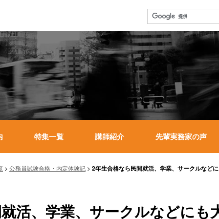
内
特集一覧
講師紹介
先輩実務家の声
覧
>
公務員試験合格・内定体験記
>
2年生合格なら民間就活、学業、サークルなど
間就活、学業、サークルなどにも