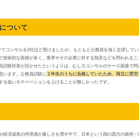
動について
けてコンサルを2社ほど受けましたが、もともと公務員を強く志望して
ど技術的な面接が多く、業界やその企業に対する熱意などを問われるこ
員試験対策が活かせたというよりは、むしろコンサルのケース面接で問
思います。公務員試験に
２年生のうちに合格していたため、両立に苦労
する低いモチベーションを上げることが難しかったです。
や経済成長の停滞感が厳しさを増す中で、日本という国の国力の維持・