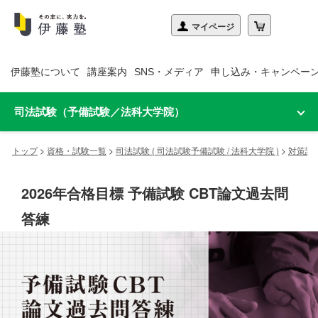
伊藤塾について
講座案内
SNS・メディア
申し込み・キャンペー
司法試験（予備試験／法科大学院）
トップ
>
資格・試験一覧
>
司法試験 ( 司法試験予備試験 / 法科大学院 )
>
対策講
2026年合格目標 予備試験 CBT論文過去問
答練