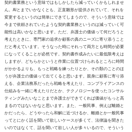
契約書業務という意味ではもしかしたら減っていくかもしれませ
ん。AIとまでいかなくとも、正直雛形が提供されていて、それを
変更するというのは簡単にできてしまうので、そういう意味では
今まで依頼されていたような契約書業務というのは減っていく可
能性は高いかなと思います。ただ、弁護士の価値って何だろうと
考えたときに、専門家の追求か顧客の真のニーズに寄り添うこと
だと考えています。そうなった時にそれって両方とも時間が必要
になってくることが必然です。契約書作成みたいに最低限考えは
しますが、どちらかというと作業に位置づけられるところに時間
がかかるよりも、もっと戦略を練ったりとか、その類のことのほ
うが弁護士の価値って出てくると思います。親身に顧客に寄り添
える、企業法務系だったら戦略を考えたり、コンプライアンスの
仕組みを一緒に考えたりだとか、テクノロジーを使ったコンサル
ティングみたいなことまで弁護士ができてくれば価値がもっと高
まるのではないかなと思います。また、一般民事、例えば離婚と
かだったら、どうやったら和解に近づけるか、離婚とか一般民事
ってとにかく話を聞いて欲しいケースが多くて、法律論を聞きた
いのではなくて、話を聞いて欲しい人が多々いるので、そういう