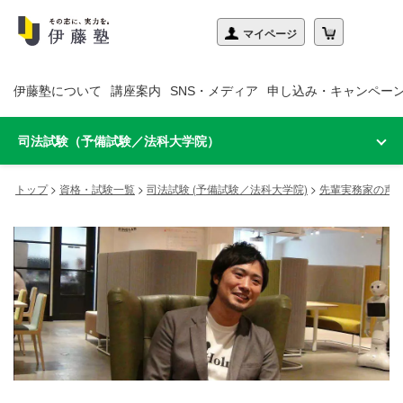
伊藤塾について
講座案内
SNS・メディア
申し込み・キャンペー
司法試験（予備試験／法科大学院）
トップ
>
資格・試験一覧
>
司法試験 (予備試験／法科大学院)
>
先輩実務家の声