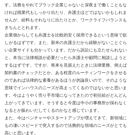
す。法務をやれてブラック企業じゃないと深夜まで働くこともな
ければ残業代もしっかり出たり、弁護士ほどではないかもしれま
せんが、給料もそれなりに出たりとか、ワークライフバランスも
きちんととれます。
企業側からしても弁護士を比較的安く採用できるという意味で欲
しがるはずです。また、新米の弁護士だから経験がないことぐら
い企業サイドも分かっています。だから訴訟にも立たせられない
と。本当に法律相談が必要だったら弁護士や顧問に相談しようと
するはずです。ですが、将来を見据えたときに法律業務、例えば
契約書のチェックだとか、ある程度のルーティンワークをさせる
のであれば法律的な素養があるほうが勿論良いので、そのような
意味でインハウスのニーズが高まってくるのではないかと思いま
す。今はようやく売り手市場になってきたので初任給がどんどん
上がってきています。そうすると今度は中小の事務所が採れなく
なるとか賑わいだしてくるのかなと感じています。
また、今はベンチャーやスタートアップが増えてきて、新領域に
もの凄いスピードで突入するので法務的な領域のニーズがとても
高いと思います。