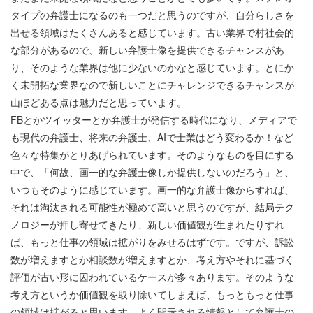
タイプの弁護士になるのも一つだと思うのですが、自分らしさを
出せる領域はたくさんあると感じています。古い業界で村社会的
な部分があるので、新しい弁護士像を提供できるチャンスがあ
り、そのような業界は他に少ないのかなと感じています。とにか
く未開拓な業界なので新しいことにチャレンジできるチャンスが
山ほどある点は魅力だと思っています。
FBとかツイッターとか弁護士が発信する時代になり、メディアで
も現代の弁護士、将来の弁護士、AIで士業はどう変わるか！など
色々な特集がとりあげられています。そのようなものを目にする
中で、「何故、画一的な弁護士像しか提供しないのだろう」と、
いつもそのように感じています。画一的な弁護士像からすれば、
それは淘汰される可能性が極めて高いと思うのですが、結局テク
ノロジーが押し寄せてきたり、新しい価値観が生まれたりすれ
ば、もっと仕事の領域は拡がりをみせるはずです。ですが、訴訟
数が増えますとか相談数が増えますとか、考え方やそれに基づく
評価が古い形に囚われているケースが多々あります。そのような
考え方というか価値観を取り除いてしまえば、もっともっと仕事
の領域は拡がると思います。よく開示される情報として弁護士の