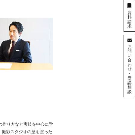
資
料
請
求
お
問
い
合
わ
せ
・
受
講
相
談
の作り方など実技を中心に学
、撮影スタジオの壁を塗った