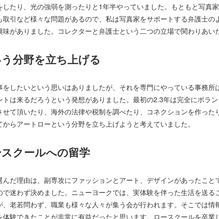
をしたり、光の強弱を測ったりと1年半やっていました。もともと写真
も取引など様々な問題があるので、私は写真家をサポートする弁護士の
興味がありました。コレクターと弁護士という二つの立場で関わりあい
いう分野を立ち上げる
事をしたいという思いはありましたが、それを専門にやっている事務所
ントは来るだろうという発想がありました。最初の2.3年は完全にボラ
させて頂いたり、海外の法律や税制を調べたり、コネクションを作った
てからアートローという分野を立ち上げようと考えていました。
ースクールへの留学
選んだ理由は、副専攻にファッションとアート、デザインがあったこと
ので迷わず決めました。ニューヨークでは、実体験を伴った生活を送る
が、老若問わず、職業も様々な人々が集う会が行われます。そこでは情
を体験できたことが非常に有益だったと思います。ロースクールを卒業