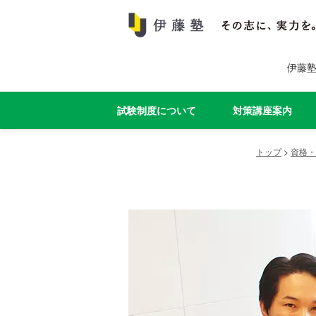
伊藤
試験制度について
対策講座案内
トップ
>
資格・