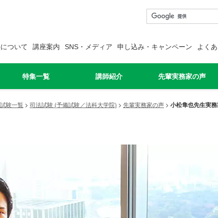
塾について
講座案内
SNS・メディア
申し込み・キャンペーン
よくあ
特集一覧
講師紹介
先輩実務家の声
試験一覧
>
司法試験 (予備試験／法科大学院)
>
先輩実務家の声
>
小松隼也先生実務