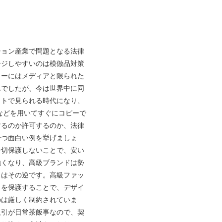
ション産業で問題となる法律
ージしやすいのは模倣品対策
ョーにはメディアと限られた
んでしたが、今は世界中に同
ットで見られる時代になり、
などを用いてすぐにコピーで
するのか許可するのか、法律
一つ面白い例を挙げましょ
一切保護しないことで、安い
強くなり、高級ブランドは勢
スはその逆です。高級ファッ
こを保護することで、デザイ
のは厳しく制約されていま
取引が日常茶飯事なので、契