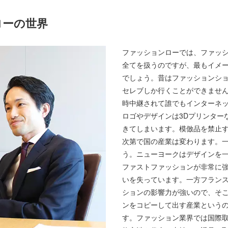
ローの世界
ファッションローでは、ファッ
全てを扱うのですが、最もイメ
でしょう。昔はファッションシ
セレブしか行くことができませ
時中継されて誰でもインターネ
ロゴやデザインは3Dプリンター
きてしまいます。模倣品を禁止
次第で国の産業は変わります。
う。ニューヨークはデザインを
ファストファッションが非常に
いを失っています。一方フラン
ションの影響力が強いので、そ
ンをコピーして出す産業という
す。ファッション業界では国際