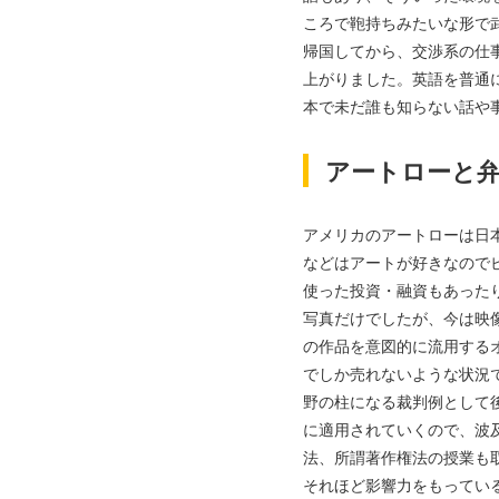
ころで鞄持ちみたいな形で
帰国してから、交渉系の仕
上がりました。英語を普通
本で未だ誰も知らない話や
アートローと
アメリカのアートローは日
などはアートが好きなので
使った投資・融資もあった
写真だけでしたが、今は映
の作品を意図的に流用する
でしか売れないような状況
野の柱になる裁判例として
に適用されていくので、波
法、所謂著作権法の授業も
それほど影響力をもってい