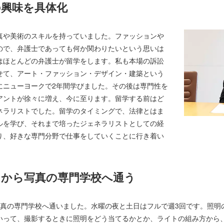
の興味を具体化
真や美術のスキルを持っていました。ファッションや
ので、弁護士であっても何か関わりたいという思いは
はほとんどの弁護士が留学をします。私も本場の訴訟
せて、アート・ファッション・デザイン・建築という
にニューヨークで2年間学びました。その後は専門性を
アントが徐々に増え、今に至ります。留学する前はど
ネラリストでした。留学のタイミングで、法律とはま
ルを学び、それまで培ったジェネラリストとしての経
り、好きな専門分野で仕事をしていくことに行き着い
てから写真の専門学校へ通う
写真の専門学校へ通いました。水曜の夜と土日はフルで週3回です。照明
いって、撮影するときに照明をどう当てるかとか、ライトの組み方から