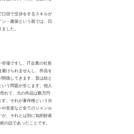
。
で口頭で交渉をするスキルが
イン・建築という面では、日
りました。
市場ですし、IT企業の社長
は避けられませんし、作品を
が関係してきます。昔は絵と
という問題が生じます。他人
で売れて、元の作品は数万円
ます。それが著作権という分
ンや音楽など全てのジャンル
すが、それとは別に知的財産
美術の話であったことです。