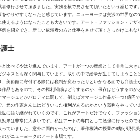
武者修行させて頂きました。実務を横で見させて頂いたという感じです
事をやりやすくなったと感じています。ニューヨークは交渉の世界なの
に使えるようになったことも大きいです。アート・ファッション・デザ
事例を紹介でき、新しい依頼者の方と仕事をさせて頂くきっかけにもな
弁護士
本と比べてやはり進んでいます。アートが一つの産業として非常に大きい
ビジネスとも深く関与しています。取引の中で紛争が生じてしまうこと
り、美術館に寄付する際には税制が変わったりといかなる面でも弁護士
像作品もあるので、その権利関係はどうするのか、保存はどうするのか
オマージュとかパロディに関して、例えばオマージュ作品が一つ1億円
で、元の作家さんにはどういった権利があるのかという裁判をやってい
後世に語り継がれていくのです。これがアートだけでなく、ファッショ
及効果は非常に大きいです。私はアートの専門として勉強に行ったので
取っていました。意外に面白かったのは、著作権法の授業の8割が現代
るのがニューヨークのアート市場です。