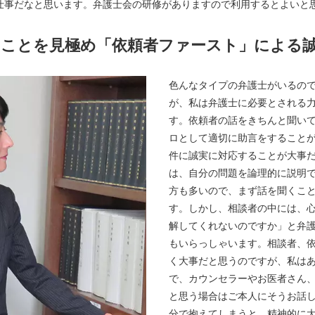
仕事だなと思います。弁護士会の研修がありますので利用するとよいと
いことを見極め「依頼者ファースト」による
色んなタイプの弁護士がいるの
が、私は弁護士に必要とされる
す。依頼者の話をきちんと聞い
ロとして適切に助言をすること
件に誠実に対応することが大事
は、自分の問題を論理的に説明
方も多いので、まず話を聞くこ
す。しかし、相談者の中には、
解してくれないのですか」と弁
もいらっしゃいます。相談者、
く大事だと思うのですが、私は
で、カウンセラーやお医者さん
と思う場合はご本人にそうお話
分で抱えてしまうと、精神的に