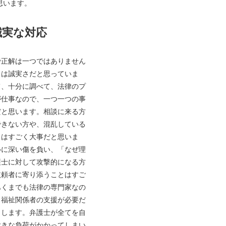
思います。
誠実な対応
で正解は一つではありません
力は誠実さだと思っていま
て、十分に調べて、法律のプ
が仕事なので、一つ一つの事
だと思います。相談に来る方
できない方や、混乱している
とはすごく大事だと思いま
心に深い傷を負い、「なぜ理
護士に対して攻撃的になる方
依頼者に寄り添うことはすご
あくまでも法律の専門家なの
、福祉関係者の支援が必要だ
しします。弁護士が全てを自
大きな負荷がかかってしまい