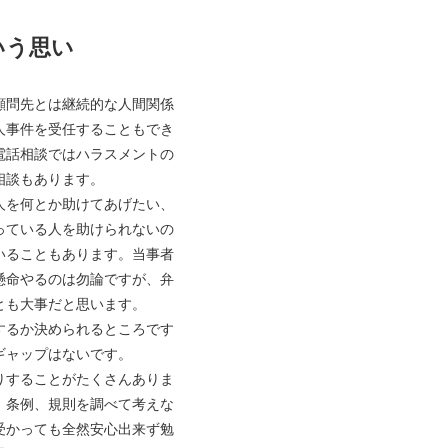
いう思い
顧問先とは継続的な人間関係
人事件を受任することもでき
電話相談ではハラスメントの
相談もあります。
人を何とか助けてあげたい、
っている人を助けられないの
いることもあります。当事者
懸命やるのは勿論ですが、弁
とも大事だと思います。
するか決められるところです
ギャップはないです。
りすることがたくさんありま
、条例、規則を調べて考えな
受かっても全然安心出来ず勉