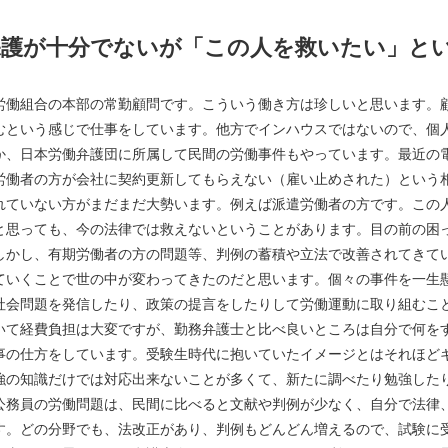
保護が十分でないが「この人を救いたい」と
労働組合の本部の常勤顧問です。こういう働き方は珍しいと思います。
むという感じで仕事をしています。他方でインハウスではないので、個
か、日本労働弁護団に所属して民間の労働事件もやっています。最近の
労働者の方が会社に契約更新してもらえない（雇い止めされた）という
れていない方がまだまだ大勢います。例えば派遣労働者の方です。この
と思っても、今の法律では救えないということがあります。目の前の困
しかし、有期労働者の方の問題等、判例の蓄積や立法で改善されてきて
ていくことで世の中が変わってきたのだと思います。個々の事件を一生
社会問題を発信したり、政策の提言をしたりして労働運動に取り組むこ
いて経費負担は大変ですが、勤務弁護士と比べ良いところは自分で何を
事の仕方をしています。受験生時代に抱いていたイメージとはそれほど
強の知識だけでは対応出来ないことが多くて、新たに調べたり勉強した
公務員の労働問題は、民間に比べると文献や判例が少なく、自分で法律
す。どの分野でも、法改正があり、判例もどんどん増えるので、試験に