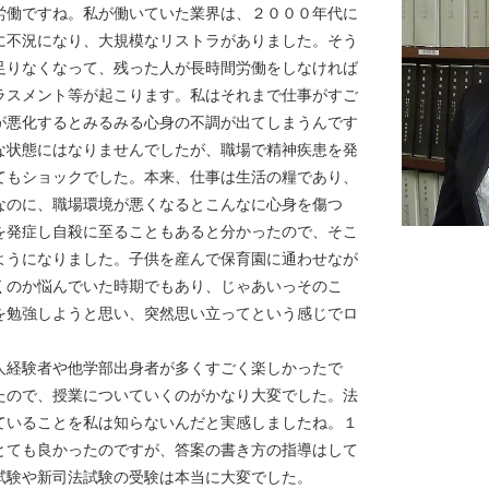
労働ですね。私が働いていた業界は、２０００年代に
に不況になり、大規模なリストラがありました。そう
足りなくなって、残った人が長時間労働をしなければ
ラスメント等が起こります。私はそれまで仕事がすご
が悪化するとみるみる心身の不調が出てしまうんです
な状態にはなりませんでしたが、職場で精神疾患を発
てもショックでした。本来、仕事は生活の糧であり、
なのに、職場環境が悪くなるとこんなに心身を傷つ
を発症し自殺に至ることもあると分かったので、そこ
ようになりました。子供を産んで保育園に通わせなが
くのか悩んでいた時期でもあり、じゃあいっそのこ
を勉強しようと思い、突然思い立ってという感じでロ
。
人経験者や他学部出身者が多くすごく楽しかったで
たので、授業についていくのがかなり大変でした。法
ていることを私は知らないんだと実感しましたね。１
とても良かったのですが、答案の書き方の指導はして
試験や新司法試験の受験は本当に大変でした。