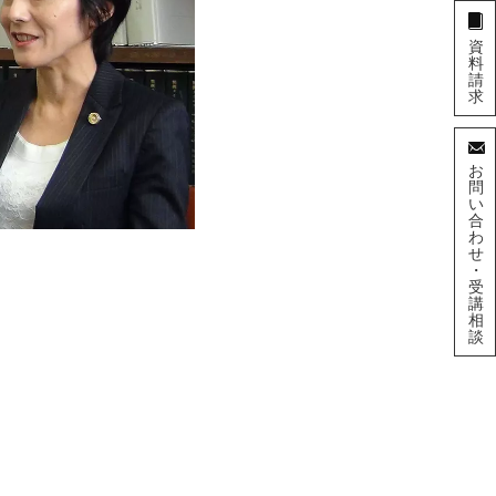
資
料
請
求
お
問
い
合
わ
せ
・
受
講
相
談