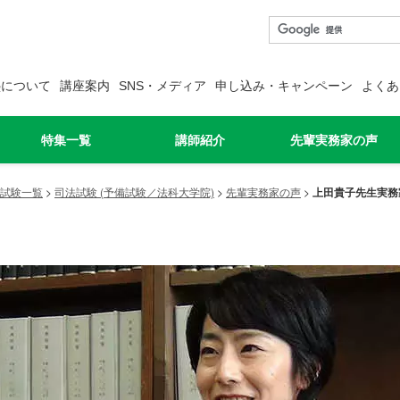
塾について
講座案内
SNS・メディア
申し込み・キャンペーン
よくあ
特集一覧
講師紹介
先輩実務家の声
試験一覧
>
司法試験 (予備試験／法科大学院)
>
先輩実務家の声
>
上田貴子先生実務