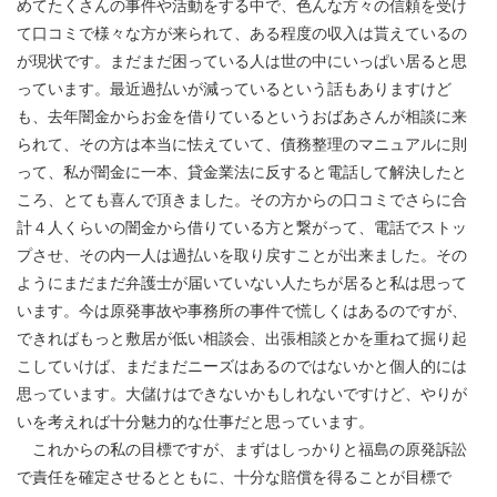
めてたくさんの事件や活動をする中で、色んな方々の信頼を受け
て口コミで様々な方が来られて、ある程度の収入は貰えているの
が現状です。まだまだ困っている人は世の中にいっぱい居ると思
っています。最近過払いが減っているという話もありますけど
も、去年闇金からお金を借りているというおばあさんが相談に来
られて、その方は本当に怯えていて、債務整理のマニュアルに則
って、私が闇金に一本、貸金業法に反すると電話して解決したと
ころ、とても喜んで頂きました。その方からの口コミでさらに合
計４人くらいの闇金から借りている方と繋がって、電話でストッ
プさせ、その内一人は過払いを取り戻すことが出来ました。その
ようにまだまだ弁護士が届いていない人たちが居ると私は思って
います。今は原発事故や事務所の事件で慌しくはあるのですが、
できればもっと敷居が低い相談会、出張相談とかを重ねて掘り起
こしていけば、まだまだニーズはあるのではないかと個人的には
思っています。大儲けはできないかもしれないですけど、やりが
いを考えれば十分魅力的な仕事だと思っています。
これからの私の目標ですが、まずはしっかりと福島の原発訴訟
で責任を確定させるとともに、十分な賠償を得ることが目標で