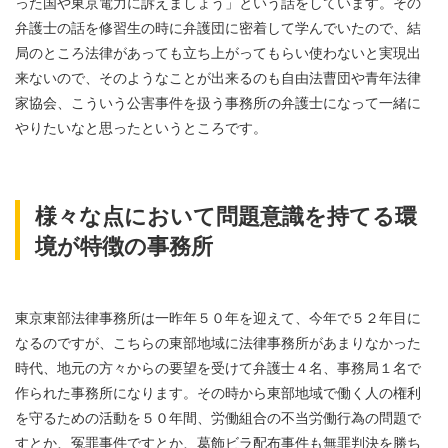
った国や東京電力に訴えましょう」という話をしています。その
弁護士の話を修習生の時に弁護団に密着して学んでいたので、結
局のところ法律があっても立ち上がってもらい使わないと実現出
来ないので、そのようなことが出来るのも自由法曹団や青年法律
家協会、こういう公害事件を扱う事務所の弁護士になって一緒に
やりたいなと思ったというところです。
様々な点において問題意識を持てる環
境が特徴の事務所
東京東部法律事務所は一昨年５０年を迎えて、今年で５２年目に
なるのですが、こちらの東部地域に法律事務所があまりなかった
時代、地元の方々からの要望を受けて弁護士４名、事務局１名で
作られた事務所になります。その時から東部地域で働く人の権利
を守るための活動を５０年間、労働組合の不当労働行為の問題で
すとか、冤罪事件ですとか、葛飾ビラ配布事件も無罪判決を勝ち