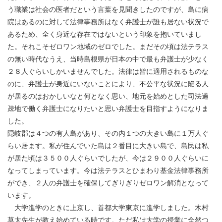
う職業は社会の医者だという言葉を見聞きしたのですが、島に病
院はあるのに対して法律事務所はなく弁護士が誰も居ない状況で
あるため、全く身近な存在ではないという印象を抱いていまし
た。それこそゼロワン地域のゼロでした。まだその頃は法テラス
の無い時代なうえ、当時島根県が日本の中で最も弁護士が少なく
２８人ぐらいしかいませんでした。法律は皆に適用されるものな
のに、弁護士が身近にいないことにより、不公平な状況に陥る人
が居るのはおかしいなと何となく思い、地元を始めとした司法過
疎地で働く弁護士になりたいと思い弁護士を目指すようになりま
した。
隠岐郡は４つの有人島があり、その内１つの大きい島に１万人ぐ
らい居ます。私が住んでいた島は２番目に大きい島で、島民は私
が居た頃は３５００人ぐらいでしたが、今は２９００人ぐらいに
なってしまっています。今は法テラスとひまわり基金法律事務所
ができ、２人の弁護士を確保してぎりぎりゼロワン解消となって
います。
大学進学のときに上京し、首都大学東京に進学しました。木村
草太先生が教え始めている時です。ただ私は大学の授業に全然つ