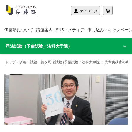
伊藤塾について
講座案内
SNS・メディア
申し込み・キャンペー
司法試験（予備試験／法科大学院）
トップ
>
資格・試験一覧
>
司法試験 (予備試験／法科大学院)
>
先輩実務家の声