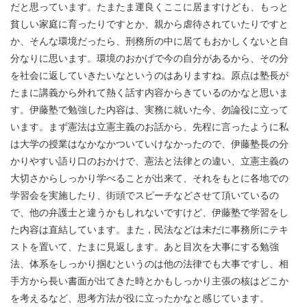
だと思っています。たまたま運良くここに居ますけども、もっと
貧しい家庭に育ったりですとか、親から虐待されていたりですと
か、そんな環境だったら、刑務所の中に居てもおかしくないと自
分なりに思います。環境のおかげで今の自分があるから、その分
を社会に返していきたいなというのはありますね。原点は塾長が
たまに講義から外れて熱く話す内容からきているのかなと思いま
す。伊藤塾で勉強した内容は、実務に就いた今、勿論役に立って
います。まず憲法は立憲主義のお話から、先程に言ったように私
は大学の授業はなかなかついていけなかったので、伊藤塾長の分
かりやすい語り口のおかけで、憲法と法律との違い、立憲主義の
大切さからしっかり学べることが出来て、それをもとに各地での
学習会を実施したり、街頭でスピーチなどさせて頂いているの
で、他の弁護士と違うかもしれないですけど、伊藤塾で学習をし
た内容は直結しています。また，民法などは未だに事務所にテキ
ストを置いて、たまに見返します。あと目次を大事にする勉強
法、体系をしっかり掴むというのは他の法律でも大事ですし、相
手方から長い書面が出てきた時とかもしっかり主張の核はどこか
を考えるなど、思考方法が役に立ったかなと感じています。