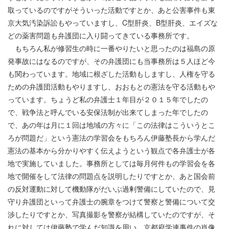
取っているのですがそういった活動ですとか、あと公害事件も東
京大気汚染訴訟もやっていますし、C型肝炎、B型肝炎、エイズな
どの薬害問題も弁護団に入り闘ってきている事務所です。
もちろん私が修習生の時に一番やりたいと思ったのは福島の原
発事故にはなるのですが、その弁護団にも当事務所は５人ほど今
も関わっています。地域に根ざした活動もしますし、人権を守る
ための弁護団活動もやりますし、おおもとの憲法を守る活動もや
っています。ちょうど私の弁護士１年目が２０１５年でしたの
で、戦争法と呼んでいる安保法制が出来てしまった年でしたの
で、あの年は月に１回は地域の方々に「この法律はこういうとこ
ろが問題だ」という憲法の学習会をもちろん伊藤塾長から学んだ
憲法の基本から分かりやすく伝えようという観点で各弁護士が各
地で実施していました。事務所としては毎月何件もの学習会を各
地で開催をして法律の問題点を説明したりですとか、あと国会前
の反対運動に対して機動隊がだいぶ過剰警備にしていたので、見
守り弁護団といって弁護士の腕章をつけて警察と警備について交
渉したりですとか、写真撮影を警察が結構していたのですが、そ
れに対しては伊藤塾で学んだ知識を用い、京都府学連事件の肖像