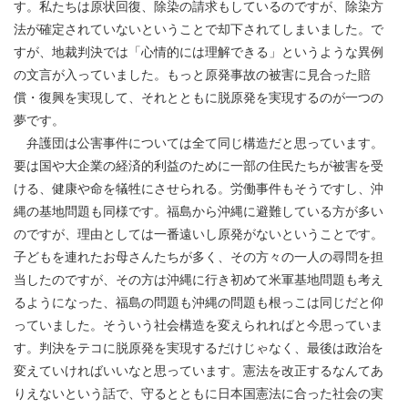
す。私たちは原状回復、除染の請求もしているのですが、除染方
法が確定されていないということで却下されてしまいました。で
すが、地裁判決では「心情的には理解できる」というような異例
の文言が入っていました。もっと原発事故の被害に見合った賠
償・復興を実現して、それとともに脱原発を実現するのが一つの
夢です。
弁護団は公害事件については全て同じ構造だと思っています。
要は国や大企業の経済的利益のために一部の住民たちが被害を受
ける、健康や命を犠牲にさせられる。労働事件もそうですし、沖
縄の基地問題も同様です。福島から沖縄に避難している方が多い
のですが、理由としては一番遠いし原発がないということです。
子どもを連れたお母さんたちが多く、その方々の一人の尋問を担
当したのですが、その方は沖縄に行き初めて米軍基地問題も考え
るようになった、福島の問題も沖縄の問題も根っこは同じだと仰
っていました。そういう社会構造を変えられればと今思っていま
す。判決をテコに脱原発を実現するだけじゃなく、最後は政治を
変えていければいいなと思っています。憲法を改正するなんてあ
りえないという話で、守るとともに日本国憲法に合った社会の実