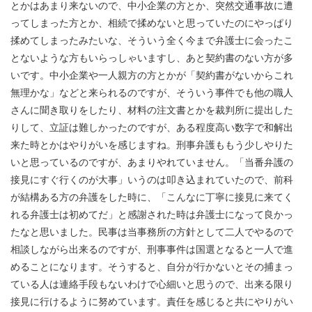
とかはあまり来ないので、中小企業の方とか、突然交通事故に遭
ってしまった方とか、相続で揉めないと思っていたのにやっぱり
揉めてしまったみたいな、そういう全く今まで弁護士に会ったこ
とないような方もいらっしゃいますし、あと契約書のない方が多
いです。中小企業や一人親方の方とかが「契約書がないからこれ
無理かな」などと来られるのですが、そういう事件でも他の職人
さんに聞き取りをしたり、材料の注文書とかを裁判所に提出した
りして、立証は難しかったのですが、ある程度高い数字で和解出
来た時とかはやりがいを感じますね。刑事弁護ももう少しやりた
いと思っているのですが、あまりやれていません。「当番弁護の
接見にすぐ行くのが大事」いうのは叩き込まれていたので、前科
が結構ある方の弁護をした時に、「こんなに丁寧に接見に来てく
れる弁護士は初めてだ」と感謝された時は弁護士になって良かっ
たなと思いました。民事は当事務所の方針として二人でやるので
相談しながら出来るのですが、刑事事件は国選となると一人で進
めることになります。そうすると、自分が行かないとその捕まっ
ている人は連絡手段もないわけで心細いと思うので、出来る限り
接見に行けるように努めています。責任を感じると共にやりがい