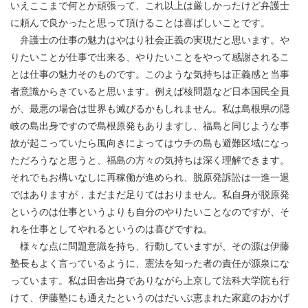
いえここまで何とか頑張って、これ以上は厳しかったけど弁護士
に頼んで良かったと思って頂けることは喜ばしいことです。
弁護士の仕事の魅力はやはり社会正義の実現だと思います。や
りたいことが仕事で出来る、やりたいことをやって感謝されるこ
とは仕事の魅力そのものです。このような気持ちは正義感と当事
者意識からきていると思います。例えば核問題など日本国民全員
が、最悪の場合は世界も滅びるかもしれません。私は島根県の隠
岐の島出身ですので島根原発もありますし、福島と同じような事
故が起こっていたら風向きによってはウチの島も避難区域になっ
ただろうなと思うと、福島の方々の気持ちは深く理解できます。
それでもお構いなしに再稼働が進められ、脱原発訴訟は一進一退
ではありますが，まだまだ足りてはおりません。私自身が脱原発
というのは仕事というよりも自分のやりたいことなのですが、そ
れを仕事としてやれるというのは喜びですね。
様々な点に問題意識を持ち、行動していますが、その源は伊藤
塾長もよく言っているように、憲法を知った者の責任が源泉にな
っています。私は田舎出身でありながら上京して法科大学院も行
けて、伊藤塾にも通えたというのはだいぶ恵まれた家庭のおかげ