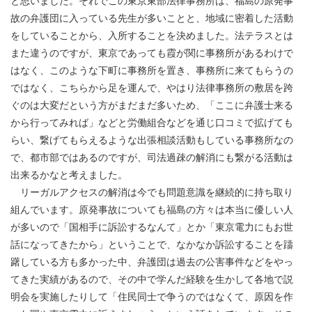
故の弁護団に入っている先生が多いことと、地域に密着した活動
をしていることから、入所することを決めました。法テラスとは
また違うのですが、東京であっても霞が関に事務所があるわけで
はなく、このような下町に事務所を置き、事務所に来てもらうの
ではなく、こちらから足を運んで、やはり法律事務所の敷居を跨
ぐのは大変だという方がまだまだ多いため、「ここに弁護士来る
から行ってみれば」などと労働組合などを通じ口コミで拡げても
らい、繋げてもらえるような出張相談活動もしている事務所なの
で、都市部ではあるのですが、司法過疎の解消にも繋がる活動は
出来るかなと考えました。
リーガルアクセスの解消は今でも問題意識を継続的に持ち取り
組んでいます。原発事故についても福島の方々は本当に優しい人
が多いので「国相手に訴訟するなんて」とか「東京電力にもお世
話になってきたから」ということで、なかなか訴訟することを躊
躇している方も多かった中、弁護団は過去の公害事件などをやっ
てきた実績があるので、その中で学んだ経験を生かして各地で説
明会を実施したりして「住民同士で争うのではなくて、原因を作