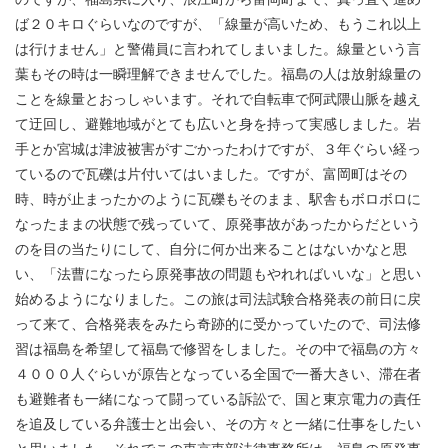
ば２０キロぐらいなのですが、「線量が高いため、もうこれ以上
は行けません」と警備員に言われてしまいました。線量という言
葉もその時は一瞬理解できませんでした。福島の人は放射線量の
ことを線量とおっしゃいます。それで自転車で阿武隈山脈を越え
て迂回し、避難地域がとても広いと身を持って実感しました。岩
手とか宮城は津波被害がすごかったわけですが、３年ぐらい経っ
ているので瓦礫は片付いてはいました。ですが、富岡町はその
時、時が止まったかのように瓦礫もそのまま、駅舎もボロボロに
なったままの状態で残っていて、原発事故があったからだという
のを目の当たりにして、自分に何か出来ることはないかなと思
い、「法曹になったら原発事故の問題もやれればいいな」と思い
始めるようになりました。この旅は司法試験合格発表の前日に戻
って来て、合格発表をみたら奇跡的に受かっていたので、司法修
習は福島を希望して福島で修習をしました。その中で福島の方々
４０００人ぐらいが原告となっている全国で一番大きい、滞在者
も避難者も一緒になって闘っている訴訟で、国と東京電力の責任
を追及している弁護士と出会い、その方々と一緒に仕事をしたい
と思いました。それでこの東京東部法律事務所は、福島の原発事