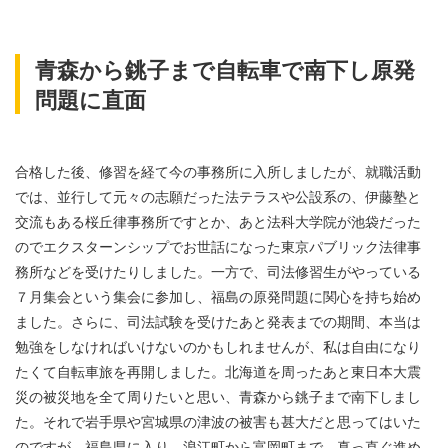
青森から銚子まで自転車で南下し原発
問題に直面
合格した後、修習を経て今の事務所に入所しましたが、就職活動
では、並行して元々の志願だった法テラスや公設系の、伊藤塾と
交流もある桜丘律事務所ですとか、あと法科大学院が池袋だった
のでエクスターンシップでお世話になった東京パブリック法律事
務所などを受けたりしました。一方で、司法修習生がやっている
７月集会という集会に参加し、福島の原発問題に関心を持ち始め
ました。さらに、司法試験を受けたあと発表までの期間、本当は
勉強をしなければいけないのかもしれませんが、私は自由になり
たくて自転車旅を再開しました。北海道を周ったあと東日本大震
災の被災地を全て周りたいと思い、青森から銚子まで南下しまし
た。それで岩手県や宮城県の津波の被害も甚大だと思ってはいた
のですが、福島県に入り、浪江町から富岡町まで、真っ直ぐ進め