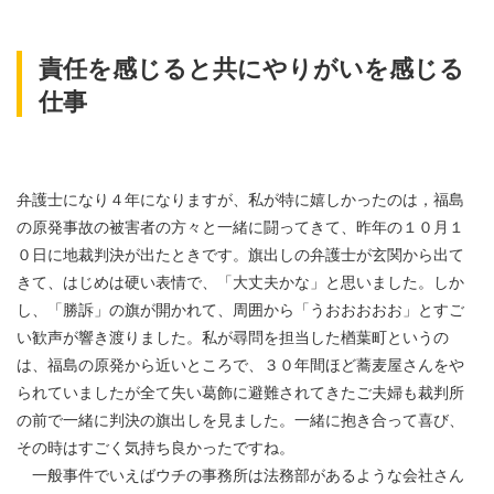
責任を感じると共にやりがいを感じる
仕事
弁護士になり４年になりますが、私が特に嬉しかったのは，福島
の原発事故の被害者の方々と一緒に闘ってきて、昨年の１０月１
０日に地裁判決が出たときです。旗出しの弁護士が玄関から出て
きて、はじめは硬い表情で、「大丈夫かな」と思いました。しか
し、「勝訴」の旗が開かれて、周囲から「うおおおおお」とすご
い歓声が響き渡りました。私が尋問を担当した楢葉町というの
は、福島の原発から近いところで、３０年間ほど蕎麦屋さんをや
られていましたが全て失い葛飾に避難されてきたご夫婦も裁判所
の前で一緒に判決の旗出しを見ました。一緒に抱き合って喜び、
その時はすごく気持ち良かったですね。
一般事件でいえばウチの事務所は法務部があるような会社さん