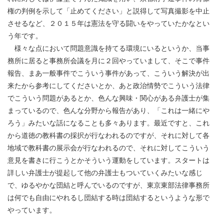
権の判例を示して「止めてください」と説得して写真撮影を中止
させるなど、２０１５年は憲法を守る闘いをやっていたかなとい
う年です。
様々な点において問題意識を持てる環境にいるというか、当事
務所に居ると事務所会議を月に２回やっていまして、そこで事件
報告、まあ一般事件でこういう事件があって、こういう解決が出
来たから参考にしてくださいとか、あと政治情勢でこういう法律
でこういう問題があるとか、色んな興味・関心がある弁護士が集
まっているので、色んな分野から報告があり、「これは一緒にや
ろう」みたいな話になることも多々あります。最近ですと、これ
から道徳の教科書の採択が行なわれるのですが、それに対して各
地域で教科書の展示会が行なわれるので、それに対してこういう
意見を書きに行こうとかそういう運動をしています。スタートは
詳しい弁護士が提起して他の弁護士もついていくみたいな感じ
で、ゆるやかな団結と呼んでいるのですが、東京東部法律事務所
は何でも自由にやれるし団結する時は団結するというような形で
やっています。