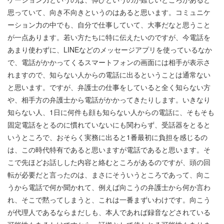
思っていて、向き不向きというのはあると思います。コミュニケ
ーション力の中でも、自分で仕事していて、大事だなと思うこと
が一点あります。若い方たちに特に伝えたいのですが、今電話を
あまり使わずに、
LINE
などのメッセージアプリを使っているなか
で、電話がかかってくるスマートフォンの画面には相手が表示さ
れますので、知らない人からの電話に出るということは通常ない
と思います。ですが、弁護士の仕事をしていると全く知らない方
や、相手方の弁護士から電話がかかってきたりします。いきなり
知らない人、
1
日に何件も顔も知らない人からの電話に、そもそも
固定電話をとるのに慣れていないにも関わらず、受話器をとると
いうところで、おそらく実務に出ると
1
番最初に負担を感じるの
は、この時代特有であると思いますが電話であると思います。そ
こで先ほどお話しした内容と絡むところがあるのですが、頭の回
転が必要だと言ったのは、まさにそういうところであって、向こ
うから電話で何か聞かれて、例えば向こうの弁護士から何か言わ
れ、そこで黙ってしまうと、これは一番まずいわけです。向こう
が代理人であるならまだしも、本人であれば録音などされている