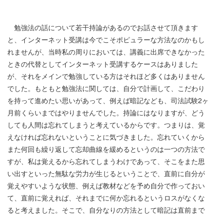
勉強法の話について若干持論があるのでお話させて頂きます
と、インターネット受講は今でこそポピュラーな方法なのかもし
れませんが、当時私の周りにおいては、講義に出席できなかった
ときの代替としてインターネット受講するケースはありました
が、それをメインで勉強している方はそれほど多くはありません
でした。もともと勉強法に関しては、自分で計画して、こだわり
を持って進めたい思いがあって、例えば暗記なども、司法試験
2
ヶ
月前くらいまではやりませんでした。持論にはなりますが、どう
しても人間は忘れてしまうと考えているからです。つまりは、覚
えなければ忘れないということに気づきました。忘れていくから
また何回も繰り返して忘却曲線を緩めるというのは一つの方法で
すが、私は覚えるから忘れてしまうわけであって、そこをまた思
い出すといった無駄な労力が生じるということで、直前に自分が
覚えやすいような状態、例えば教材などを予め自分で作っておい
て、直前に覚えれば、それまでに何か忘れるというロスがなくな
ると考えました。そこで、自分なりの方法として暗記は直前まで