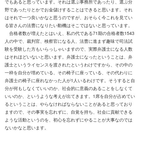
でもあると思っています。それは選ぶ事務所であったり、選ぶ分
野であったりとかでお金儲けすることはできると思います。それ
はそれで一つ良いかなと思うのですが、おそらく今これを見てい
る皆さんの法曹になりたい動機はそこではないと思っています。
合格者数が増えたとはいえ、私の代である71期の合格者数1543
人の中で、裁判官、検察官になる人、法曹に進まず趣味で司法試
験を受験した方もいらっしゃいますので、実際弁護士になる人数
はそれほどいないと思います。弁護士になったということは、弁
護士というライセンスを渡されたというわけですから、その中の
一枠を自分が埋めている、その椅子に座っている、その代わりに
弁護士の椅子に座れなかった人が1人いるわけです。そうすると自
分が何もしなくていいのか、社会的に意義のあることをしなくて
いいのか、というような考えが出てきます。1席を自分が占めてい
るということは、やらなければならないことがあると思っており
ますので、その事実を忘れずに、自覚を持ち、社会に貢献できる
ような活動というのを、初心を忘れずにやることが大事なのでは
ないかなと思います。