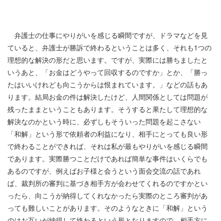
弁護士の仕事にやりがいを感じる瞬間ですが、ドラマなどを見
ていると、弁護士が勝訴で終わるということは多く、それも1つの
理想的な解決の形だと思います。ですが、実際には勝ちましたと
いうあと、「お金はどうやって回収するのですか」とか、「勝っ
たはいいけれども向こうからは恨まれています。」などの話もあ
ります。結局お金の件は解決したけど、人間関係としては問題が
残ったままということもあります。そうすると果たして理想的な
解決なのかという時に、必ずしもそういった問題を起こさない
「和解」という形で依頼者の利益になり、相手にとっても良い形
で終わることができれば、それは私が最もやりがいを感じる瞬間
であります。実際勝つことだけであれば簡単な事件はいくらでも
あるのですが、例えばお子様と会うという面会交流の話であれ
ば、裁判所の審判に基づき相手方が会わせてくれるのですかとい
ったら、向こうが納得してくれなかったら実際のところ審判があ
っても難しいことがあります。そのようなときに「和解」という
のはお互いが納得して終わるという形となりますので、相手方に