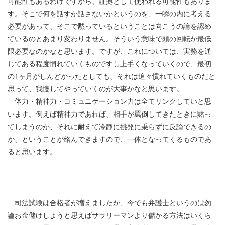
可能性もあるわけですから、証拠として使われる可能性もありま
す。そこで何を話すか話さないかというのを、一瞬の内に考える
必要があって、そこで黙っているということは向こうの論を認め
ているのとあまり変わりません。そういう意味で頭の回転が最低
限必要なのかなと思います。ですが、これについては、実務を通
じてある程度慣れていくものですし上手くなっていくので、最初
の
1
ヶ月がしんどかったとしても、それは追々慣れていくものだと
思って、我慢してやっていくのが大事かなと思います。
体力・精神力・コミュニケーション力は全てリンクしていと思
います。例えば精神力であれば、相手が罵倒してきたときに黙っ
てしまうのか、それに耐えて冷静に挑発に乗らずに反論できるの
か、ということが絡んできますので、一体となってくるものであ
ると思います。
司法試験は合格者が増えましたが、今でも弁護士というのは勿
論お金儲けしようと思えばサラリーマンより儲かる方法はいくら