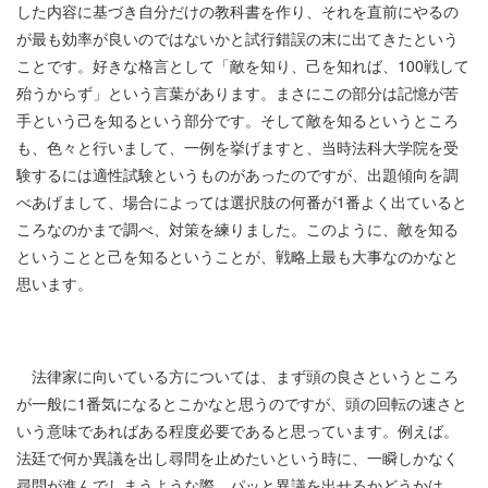
した内容に基づき自分だけの教科書を作り、それを直前にやるの
が最も効率が良いのではないかと試行錯誤の末に出てきたという
ことです。好きな格言として「敵を知り、己を知れば、
100
戦して
殆うからず」という言葉があります。まさにこの部分は記憶が苦
手という己を知るという部分です。そして敵を知るというところ
も、色々と行いまして、一例を挙げますと、当時法科大学院を受
験するには適性試験というものがあったのですが、出題傾向を調
べあげまして、場合によっては選択肢の何番が
1
番よく出ていると
ころなのかまで調べ、対策を練りました。このように、敵を知る
ということと己を知るということが、戦略上最も大事なのかなと
思います。
法律家に向いている方については、まず頭の良さというところ
が一般に
1
番気になるとこかなと思うのですが、頭の回転の速さと
いう意味であればある程度必要であると思っています。例えば。
法廷で何か異議を出し尋問を止めたいという時に、一瞬しかなく
尋問が進んでしまうような際、パッと異議を出せるかどうかは、