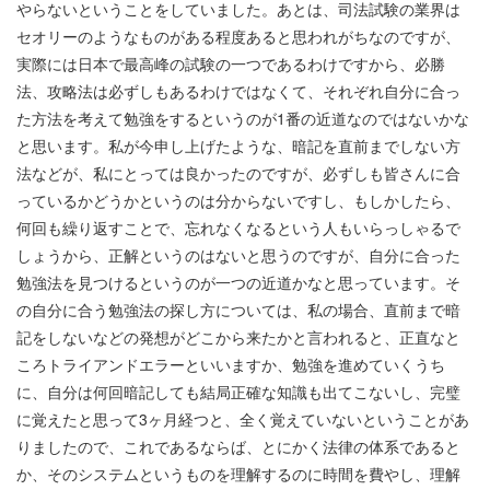
やらないということをしていました。あとは、司法試験の業界は
セオリーのようなものがある程度あると思われがちなのですが、
実際には日本で最高峰の試験の一つであるわけですから、必勝
法、攻略法は必ずしもあるわけではなくて、それぞれ自分に合っ
た方法を考えて勉強をするというのが
1
番の近道なのではないかな
と思います。私が今申し上げたような、暗記を直前までしない方
法などが、私にとっては良かったのですが、必ずしも皆さんに合
っているかどうかというのは分からないですし、もしかしたら、
何回も繰り返すことで、忘れなくなるという人もいらっしゃるで
しょうから、正解というのはないと思うのですが、自分に合った
勉強法を見つけるというのが一つの近道かなと思っています。そ
の自分に合う勉強法の探し方については、私の場合、直前まで暗
記をしないなどの発想がどこから来たかと言われると、正直なと
ころトライアンドエラーといいますか、勉強を進めていくうち
に、自分は何回暗記しても結局正確な知識も出てこないし、完璧
に覚えたと思って
3
ヶ月経つと、全く覚えていないということがあ
りましたので、これであるならば、とにかく法律の体系であると
か、そのシステムというものを理解するのに時間を費やし、理解