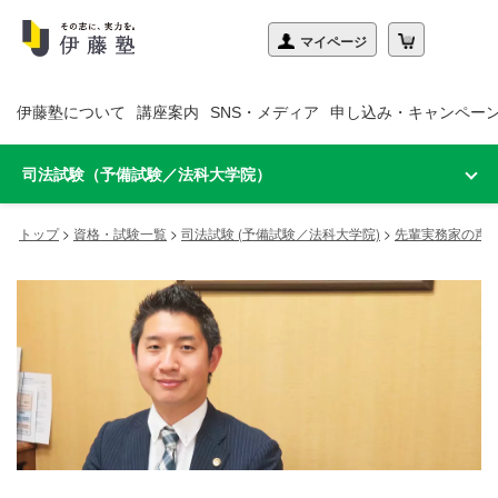
伊藤塾について
講座案内
SNS・メディア
申し込み・キャンペー
司法試験（予備試験／法科大学院）
トップ
>
資格・試験一覧
>
司法試験 (予備試験／法科大学院)
>
先輩実務家の声