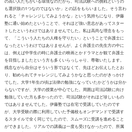
の高い人たちがいる環境なのだから、司法試験への挑戦というの
も選択肢の1つなのではないか」との話をもらいました。そう言わ
れると「チャレンジしてみようかな」という気持ちになり、伊藤
塾に通い始めたということで、それほど強い意志があってスター
トしたというわけではありませんでした。私は高尚な理念をもっ
て、「こういう人たちの人権を守りたい」ということで弁護士に
なったというわけではありませんが、よく弁護士の先生方の中に
は、例えば中学生の時に弁護士の映画とかドラマとか観て弁護士
を目指しましたという方も多くいらっしゃり、尊敬いたします。
残念ながら自分はそういう形ではなくて、先ほどお伝えしたとお
り、勧められてチャレンジしてみようかなと思ったのがきっかけ
でした。大学1年生の頃は法律の勉強になっていたかどうかは分か
らないですが、大学の授業が中心でした。周囲は司法試験に向け
勉強していた方も多かったので、司法試験がそれほど珍しいもの
ではありませんでした。伊藤塾では在宅で受講していたのです
が、大学受験の際に利用していた予備校もオンデマンドで受講す
るスタイルで全く同じでしたので、スムーズに受講を進めること
ができました。リアルでの講義は一度も受けなかったので、所属