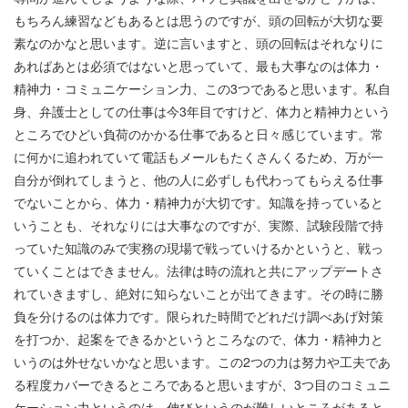
もちろん練習などもあるとは思うのですが、頭の回転が大切な要
素なのかなと思います。逆に言いますと、頭の回転はそれなりに
あればあとは必須ではないと思っていて、最も大事なのは体力・
精神力・コミュニケーション力、この
3
つであると思います。私自
身、弁護士としての仕事は今
3
年目ですけど、体力と精神力という
ところでひどい負荷のかかる仕事であると日々感じています。常
に何かに追われていて電話もメールもたくさんくるため、万が一
自分が倒れてしまうと、他の人に必ずしも代わってもらえる仕事
でないことから、体力・精神力が大切です。知識を持っていると
いうことも、それなりには大事なのですが、実際、試験段階で持
っていた知識のみで実務の現場で戦っていけるかというと、戦っ
ていくことはできません。法律は時の流れと共にアップデートさ
れていきますし、絶対に知らないことが出てきます。その時に勝
負を分けるのは体力です。限られた時間でどれだけ調べあげ対策
を打つか、起案をできるかというところなので、体力・精神力と
いうのは外せないかなと思います。この
2
つの力は努力や工夫であ
る程度カバーできるところであると思いますが、
3
つ目のコミュニ
ケーション力というのは、伸びというのが難しいところがあると