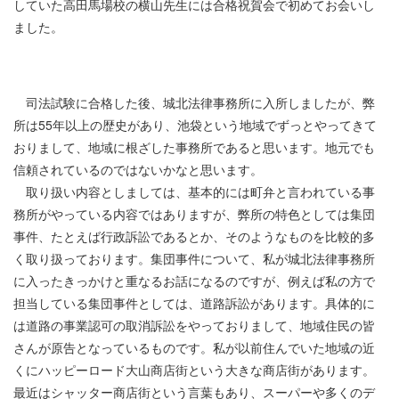
していた高田馬場校の横山先生には合格祝賀会で初めてお会いし
ました。
司法試験に合格した後、城北法律事務所に入所しましたが、弊
所は
55
年以上の歴史があり、池袋という地域でずっとやってきて
おりまして、地域に根ざした事務所であると思います。地元でも
信頼されているのではないかなと思います。
取り扱い内容としましては、基本的には町弁と言われている事
務所がやっている内容ではありますが、弊所の特色としては集団
事件、たとえば行政訴訟であるとか、そのようなものを比較的多
く取り扱っております。集団事件について、私が城北法律事務所
に入ったきっかけと重なるお話になるのですが、例えば私の方で
担当している集団事件としては、道路訴訟があります。具体的に
は道路の事業認可の取消訴訟をやっておりまして、地域住民の皆
さんが原告となっているものです。私が以前住んでいた地域の近
くにハッピーロード大山商店街という大きな商店街があります。
最近はシャッター商店街という言葉もあり、スーパーや多くのデ