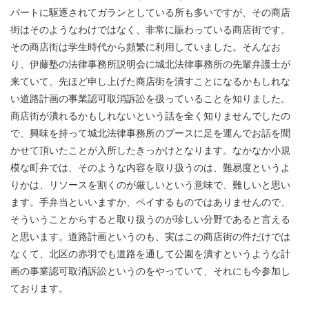
パートに駆逐されてガランとしている所も多いですが、その商店
街はそのようなわけではなく、非常に賑わっている商店街です。
その商店街は学生時代から頻繁に利用していました。そんなお
り、伊藤塾の法律事務所説明会に城北法律事務所の先輩弁護士が
来ていて、先ほど申し上げた商店街を潰すことになるかもしれな
い道路計画の事業認可取消訴訟を扱っていることを知りました。
商店街が潰れるかもしれないという話を全く知りませんでしたの
で、興味を持って城北法律事務所のブースに足を運んでお話を聞
かせて頂いたことが入所したきっかけとなります。なかなか小規
模な町弁では、そのような内容を取り扱うのは、難易度というよ
りかは、リソースを割くのが厳しいという意味で、難しいと思い
ます。手弁当といいますか、ペイするものではありませんので、
そういうことからすると取り扱うのが珍しい分野であると言える
と思います。道路計画というのも、実はこの商店街の件だけでは
なくて、北区の赤羽でも道路を通して公園を潰すというような計
画の事業認可取消訴訟というのをやっていて、それにも今参加し
ております。