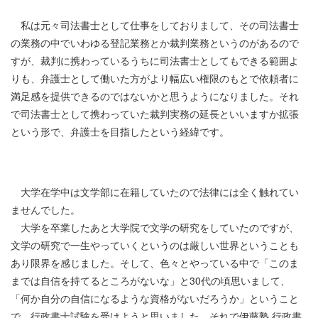
私は元々司法書士として仕事をしておりまして、その司法書士
の業務の中でいわゆる登記業務とか裁判業務というのがあるので
すが、裁判に携わっているうちに司法書士としてもできる範囲よ
りも、弁護士として働いた方がより幅広い権限のもとで依頼者に
満足感を提供できるのではないかと思うようになりました。それ
で司法書士として携わっていた裁判実務の延長といいますか拡張
という形で、弁護士を目指したという経緯です。
大学在学中は文学部に在籍していたので法律には全く触れてい
ませんでした。
大学を卒業したあと大学院で文学の研究をしていたのですが、
文学の研究で一生やっていくというのは厳しい世界ということも
あり限界を感じました。そして、色々とやっている中で「このま
までは自信を持てるところがないな」と
30
代の頃思いまして、
「何か自分の自信になるような資格がないだろうか」ということ
で、行政書士試験を受けようと思いました。それで伊藤塾 行政書