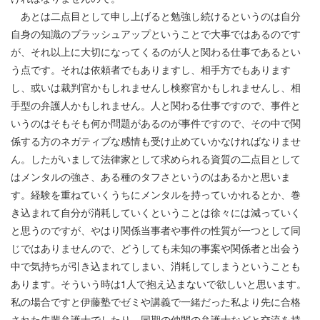
あとは二点目として申し上げると勉強し続けるというのは自分
自身の知識のブラッシュアップということで大事ではあるのです
が、それ以上に大切になってくるのが人と関わる仕事であるとい
う点です。それは依頼者でもありますし、相手方でもあります
し、或いは裁判官かもしれませんし検察官かもしれませんし、相
手型の弁護人かもしれません。人と関わる仕事ですので、事件と
いうのはそもそも何か問題があるのが事件ですので、その中で関
係する方のネガティブな感情も受け止めていかなければなりませ
ん。したがいまして法律家として求められる資質の二点目として
はメンタルの強さ、ある種のタフさというのはあるかと思いま
す。経験を重ねていくうちにメンタルを持っていかれるとか、巻
き込まれて自分が消耗していくということは徐々には減っていく
と思うのですが、やはり関係当事者や事件の性質が一つとして同
じではありませんので、どうしても未知の事案や関係者と出会う
中で気持ちが引き込まれてしまい、消耗してしまうということも
あります。そういう時は
1
人で抱え込まないで欲しいと思います。
私の場合ですと伊藤塾でゼミや講義で一緒だった私より先に合格
された先輩弁護士でしたり、同期の仲間の弁護士などと交流を持