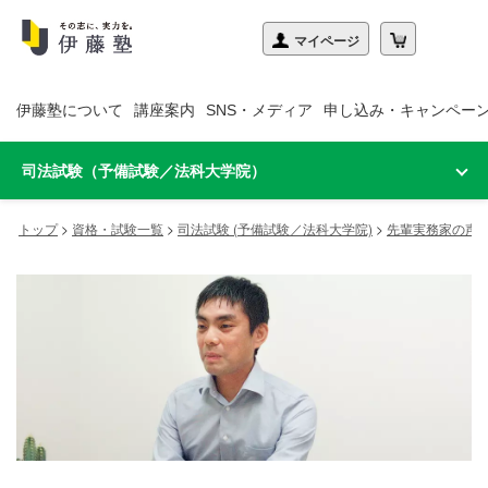
伊藤塾について
講座案内
SNS・メディア
申し込み・キャンペー
司法試験（予備試験／法科大学院）
トップ
>
資格・試験一覧
>
司法試験 (予備試験／法科大学院)
>
先輩実務家の声