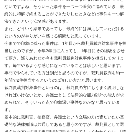
ないですよね。そういった事件を一つ一つ着実に進めていき、最
終的に和解で終えることができたりしたときなどは事件を一つ解
決できたという安堵感があります。
また、どういう結果であっても、最終的には満足していただける
というのがやりがいを感じる瞬間だと思っています。
今までで印象に残った事件は、1年目から裁判員裁判対象事件を担
当したのですが、今年2年目に入っても、1年目にその経験をさせ
て頂き、巡りあわせか今も裁判員裁判対象事件を担当しておりま
す。毎年やるような感じになっていることは珍しいと思います。
専門でやられている方は別だと思うのですが、裁判員裁判を約一
年間で2件担当するというのは珍しい方だと思います。
裁判員裁判対象事件というのは、裁判員の方にもうまく説明しな
ければいけないとか、弁護士として法律的な能力以外の能力が求
められて、そういった点で印象深い事件なのかなと思っていま
す。
基本的に裁判官、検察官、弁護士という立場の方は皆だいたい基
礎的な法律知識は共通してあると思うのですが、裁判員として選
出された方は法律の専門用語で話をされてもよくわからない、｢情