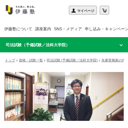
伊藤塾について
講座案内
SNS・メディア
申し込み・キャンペー
司法試験（予備試験／法科大学院）
トップ
>
資格・試験一覧
>
司法試験 (予備試験／法科大学院)
>
先輩実務家の声