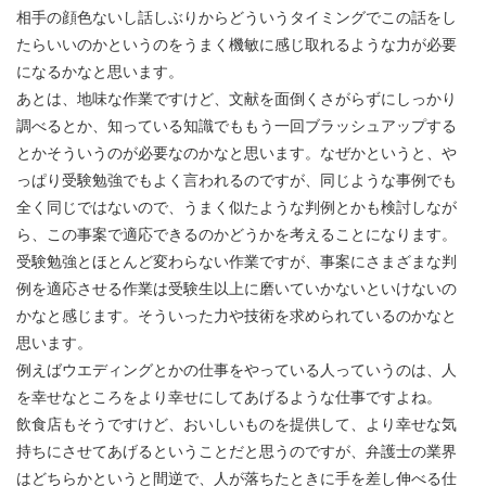
相手の顔色ないし話しぶりからどういうタイミングでこの話をし
たらいいのかというのをうまく機敏に感じ取れるような力が必要
になるかなと思います。
あとは、地味な作業ですけど、文献を面倒くさがらずにしっかり
調べるとか、知っている知識でももう一回ブラッシュアップする
とかそういうのが必要なのかなと思います。なぜかというと、や
っぱり受験勉強でもよく言われるのですが、同じような事例でも
全く同じではないので、うまく似たような判例とかも検討しなが
ら、この事案で適応できるのかどうかを考えることになります。
受験勉強とほとんど変わらない作業ですが、事案にさまざまな判
例を適応させる作業は受験生以上に磨いていかないといけないの
かなと感じます。そういった力や技術を求められているのかなと
思います。
例えばウエディングとかの仕事をやっている人っていうのは、人
を幸せなところをより幸せにしてあげるような仕事ですよね。
飲食店もそうですけど、おいしいものを提供して、より幸せな気
持ちにさせてあげるということだと思うのですが、弁護士の業界
はどちらかというと間逆で、人が落ちたときに手を差し伸べる仕