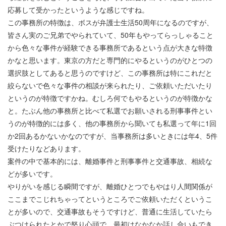
応募して受かったというような感じですね。
この事務所の特徴は、ボスが弁護士生活50周年になるのですが、
皆さん実のご兄弟でやられていて、50年もやってらっしゃること
から色々な事件が経験できる事務所であるという点が大きな特徴
かなと思います。東京の方だと専門的にやるというのがひとつの
選択肢としてあると思うのですけど、この事務所は特にこれだと
絞らないで色々な事件の相談が来られたり、ご依頼いただいたり
というのが特徴ですかね。むしろ何でもやるというのが特徴かな
と。たぶん他の事務所と比べて私選でお願いされる刑事事件とい
うのが特徴的には多く、他の事務所から聞いても私選って年に1回
か2回あるかないかなのですが、当事務所は多いときには年4、5件
受けたりなどあります。
案件の中で基本的には、離婚事件と刑事事件と交通事故、相続な
どが多いです。
やりがいを感じる瞬間ですが、離婚ひとつでもやはり人間関係が
ここまでこじれちゃってというところでご依頼いただくというこ
とが多いので、交通事故もそうですけど、普通に生活していたら
ぶつけられたとかで怒り心頭で、最初はなかなか話し合いもでき