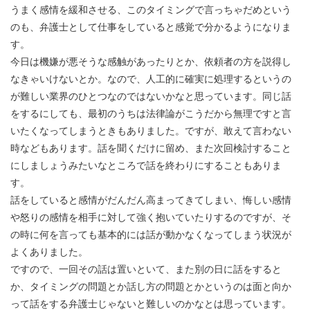
うまく感情を緩和させる、このタイミングで言っちゃだめという
のも、弁護士として仕事をしていると感覚で分かるようになりま
す。
今日は機嫌が悪そうな感触があったりとか、依頼者の方を説得し
なきゃいけないとか。なので、人工的に確実に処理するというの
が難しい業界のひとつなのではないかなと思っています。同じ話
をするにしても、最初のうちは法律論がこうだから無理ですと言
いたくなってしまうときもありました。ですが、敢えて言わない
時などもあります。話を聞くだけに留め、また次回検討すること
にしましょうみたいなところで話を終わりにすることもありま
す。
話をしていると感情がだんだん高まってきてしまい、悔しい感情
や怒りの感情を相手に対して強く抱いていたりするのですが、そ
の時に何を言っても基本的には話が動かなくなってしまう状況が
よくありました。
ですので、一回その話は置いといて、また別の日に話をすると
か、タイミングの問題とか話し方の問題とかというのは面と向か
って話をする弁護士じゃないと難しいのかなとは思っています。