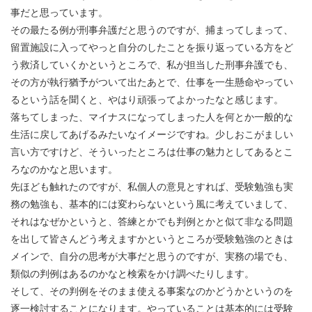
事だと思っています。
その最たる例が刑事弁護だと思うのですが、捕まってしまって、
留置施設に入ってやっと自分のしたことを振り返っている方をど
う救済していくかというところで、私が担当した刑事弁護でも、
その方が執行猶予がついて出たあとで、仕事を一生懸命やってい
るという話を聞くと、やはり頑張ってよかったなと感じます。
落ちてしまった、マイナスになってしまった人を何とか一般的な
生活に戻してあげるみたいなイメージですね。少しおこがましい
言い方ですけど、そういったところは仕事の魅力としてあるとこ
ろなのかなと思います。
先ほども触れたのですが、私個人の意見とすれば、受験勉強も実
務の勉強も、基本的には変わらないという風に考えていまして、
それはなぜかというと、答練とかでも判例とかと似て非なる問題
を出して皆さんどう考えますかというところが受験勉強のときは
メインで、自分の思考が大事だと思うのですが、実務の場でも、
類似の判例はあるのかなと検索をかけ調べたりします。
そして、その判例をそのまま使える事案なのかどうかというのを
逐一検討することになります。やっていることは基本的には受験