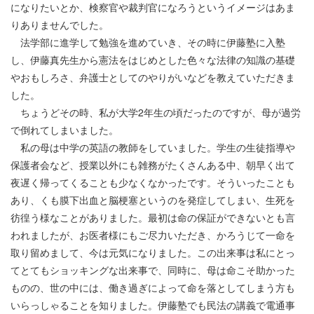
になりたいとか、検察官や裁判官になろうというイメージはあま
りありませんでした。
法学部に進学して勉強を進めていき、その時に伊藤塾に入塾
し、伊藤真先生から憲法をはじめとした色々な法律の知識の基礎
やおもしろさ、弁護士としてのやりがいなどを教えていただきま
した。
ちょうどその時、私が大学2年生の頃だったのですが、母が過労
で倒れてしまいました。
私の母は中学の英語の教師をしていました。学生の生徒指導や
保護者会など、授業以外にも雑務がたくさんある中、朝早く出て
夜遅く帰ってくることも少なくなかったです。そういったことも
あり、くも膜下出血と脳梗塞というのを発症してしまい、生死を
彷徨う様なことがありました。最初は命の保証ができないとも言
われましたが、お医者様にもご尽力いただき、かろうじて一命を
取り留めまして、今は元気になりました。この出来事は私にとっ
てとてもショッキングな出来事で、同時に、母は命こそ助かった
ものの、世の中には、働き過ぎによって命を落としてしまう方も
いらっしゃることを知りました。伊藤塾でも民法の講義で電通事