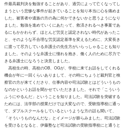
件最高裁判決を勉強することがあり、過労によって亡くなってし
まうという悲惨な事件が起きていることを知り本当に心を痛めま
した。被害者や遺族の方の為に何かできないかと思うようになり
ました。勉強を進めていくにあたって、救済されるべき事案であ
るにもかかわらず、ほとんど労災と認定されない時代があったこ
と、そのような不合理な労災認定基準を変えるために、大変長き
に渡って尽力している弁護士の先生方がいらっしゃることも知り
ました。そのような弁護士に憧れを抱き、働く人のために尽力で
きる弁護士になろうと決意しました。
高校生の時、高校のOB、OGが、学校に来てお話をしてくれる
機会が年に一回くらいありまして、その時にちょうど裁判官と検
察官の方が来てくださり、仕事内容や司法試験とはどういうもの
なのかというお話を聞かせていただきました。それで「こういう
ふうにやるんだ」ということを知りました。司法試験を突破する
ためには、法学部の授業だけでは大変なので、受験指導校に通っ
て、ダブルスクールをしているというような方の話も聞いて、
「そういうものなんだな」とイメージが膨らみました。司法試験
を受けるとなると、伊藤塾など司法試験の受験指導校にと通うと