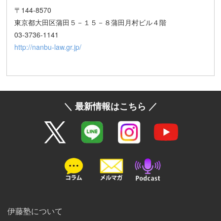
〒144-8570
東京都大田区蒲田５－１５－８蒲田月村ビル４階
03-3736-1141
http://nanbu-law.gr.jp/
＼ 最新情報はこちら ／
伊藤塾について