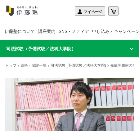
伊藤塾について
講座案内
SNS・メディア
申し込み・キャンペー
司法試験（予備試験／法科大学院）
トップ
>
資格・試験一覧
>
司法試験 (予備試験／法科大学院)
>
先輩実務家の声