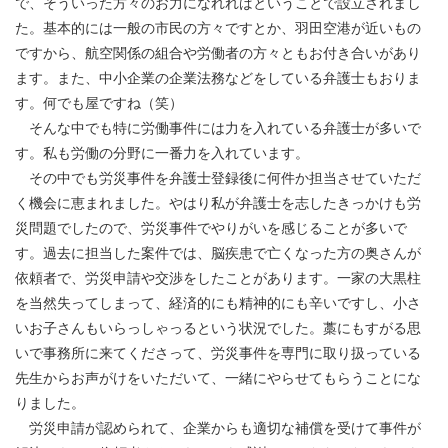
で、そういった方々のお力になれればということで設立されまし
た。基本的には一般の市民の方々ですとか、羽田空港が近いもの
ですから、航空関係の組合や労働者の方々ともお付き合いがあり
ます。また、中小企業の企業法務などをしている弁護士もおりま
す。何でも屋ですね（笑）
そんな中でも特に労働事件には力を入れている弁護士が多いで
す。私も労働の分野に一番力を入れています。
その中でも労災事件を弁護士登録後に何件か担当させていただ
く機会に恵まれました。やはり私が弁護士を志したきっかけも労
災問題でしたので、労災事件でやりがいを感じることが多いで
す。過去に担当した案件では、脳疾患で亡くなった方の奥さんが
依頼者で、労災申請や交渉をしたことがあります。一家の大黒柱
を当然失ってしまって、経済的にも精神的にも辛いですし、小さ
いお子さんもいらっしゃっるという状況でした。藁にもすがる思
いで事務所に来てくださって、労災事件を専門に取り扱っている
先生からお声がけをいただいて、一緒にやらせてもらうことにな
りました。
労災申請が認められて、企業からも適切な補償を受けて事件が