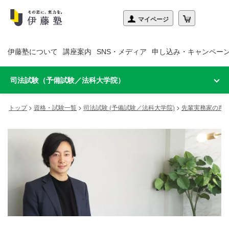
伊藤塾について
講座案内
SNS・メディア
申し込み・キャンペー
司法試験（予備試験／法科大学院）
トップ
>
資格・試験一覧
>
司法試験 (予備試験／法科大学院)
>
先輩実務家の声