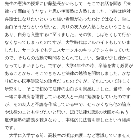
先生の憲法の授業に伊藤塾長がいらして、そこでお話を聞き「法
律って面白そうだな」と思い伊藤塾に入塾しました。当時は絶対
弁護士になりたいといった強い希望があったわけではなく、単に
面白そうだなという思いと、周りの友人が入塾したということも
あり、自分も入塾するに至りました。その後、しばらくして行か
なくなってしまったのですが、大学時代はアルバイトもしていま
したし、サークルでもテニスサークルのキャプテンをやっていた
ので、そちらの活動で時間をとられてしまい、勉強が少し疎かに
なってしまいました。ですが、大学
4
年生の時、卒論を書く必要が
あることから、そこできちんと法律の勉強を開始しました。かな
り細かい民事訴訟法の論点だったのですが、それについて詳しく
研究をし、そこで初めて法律の面白さを実感しました。当時、今
一緒に事務所を運営している友人と一緒に勉強をしていたのです
が、その友人と卒論を作成している中で、せっかくなら他の論点
や法律のことも学びたいと思い、ほぼ法律知識
0
の状態からもう一
度伊藤塾の講義を聴きなおし、本格的に法曹を志したという経緯
です。
大学に入学する前、高校生の頃は弁護士など意識していません