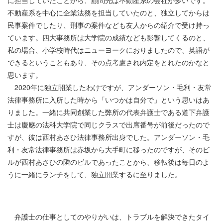
不動産系を中心に企業法務を担当していたのと、独立してからは
民事案件でしたり、刑事の案件なども友人からの紹介で受け持っ
ています。四大事務所は大学院の成績なども影響してくるのと、
私の場合、小学校時代はニューヨークにおりましたので、英語が
できるということもあり、その点考慮され内定をとれたのかなと
思います。
2020年に独立開業したわけですが、アンダーソン・毛利・友常
法律事務所に入所した時から「いつかは自分で」という思いはあ
りました。一緒に共同創業した弊所の代表弁護士である道下弁護
士は慶應の法科大学院で同じクラスで出席番号が前後だったので
すが、彼は西村あさひ法律事務所出身でした。アンダーソン・毛
利・友常法律事務所は赤坂から大手町に移ったのですが、そのビ
ルが西村あさひの隣のビルであったことから、移転後は毎日のよ
うに一緒にランチをして、独立開業するに至りました。
弁護士の仕事としてのやりがいは、トラブルを解決できたタイ