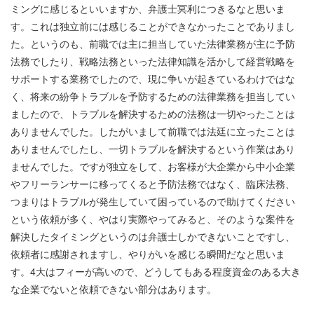
ミングに感じるといいますか、弁護士冥利につきるなと思いま
す。これは独立前には感じることができなかったことでありまし
た。というのも、前職では主に担当していた法律業務が主に予防
法務でしたり、戦略法務といった法律知識を活かして経営戦略を
サポートする業務でしたので、現に争いが起きているわけではな
く、将来の紛争トラブルを予防するための法律業務を担当してい
ましたので、トラブルを解決するための法務は一切やったことは
ありませんでした。したがいまして前職では法廷に立ったことは
ありませんでしたし、一切トラブルを解決するという作業はあり
ませんでした。ですが独立をして、お客様が大企業から中小企業
やフリーランサーに移ってくると予防法務ではなく、臨床法務、
つまりはトラブルが発生していて困っているので助けてください
という依頼が多く、やはり実際やってみると、そのような案件を
解決したタイミングというのは弁護士しかできないことですし、
依頼者に感謝されますし、やりがいを感じる瞬間だなと思いま
す。
4
大はフィーが高いので、どうしてもある程度資金のある大き
な企業でないと依頼できない部分はあります。