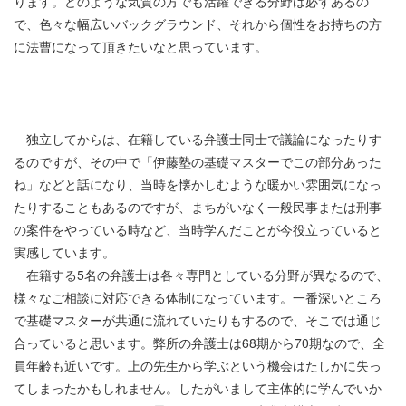
ります。どのような気質の方でも活躍できる分野は必ずあるの
で、色々な幅広いバックグラウンド、それから個性をお持ちの方
に法曹になって頂きたいなと思っています。
独立してからは、在籍している弁護士同士で議論になったりす
るのですが、その中で「伊藤塾の基礎マスターでこの部分あった
ね」などと話になり、当時を懐かしむような暖かい雰囲気になっ
たりすることもあるのですが、まちがいなく一般民事または刑事
の案件をやっている時など、当時学んだことが今役立っていると
実感しています。
在籍する
5
名の弁護士は各々専門としている分野が異なるので、
様々なご相談に対応できる体制になっています。一番深いところ
で基礎マスターが共通に流れていたりもするので、そこでは通じ
合っていると思います。弊所の弁護士は
68
期から
70
期なので、全
員年齢も近いです。上の先生から学ぶという機会はたしかに失っ
てしまったかもしれません。したがいまして主体的に学んでいか