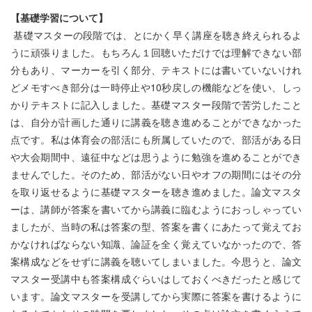
【基礎学習について】
基礎マスターの段階では、とにかく早く講座を聴き終えられるよ
うに頑張りました。もちろん１回聴いただけでは理解できない部
分もあり、マーカーを引く部分、テキストには書いていないけれ
どメモすべき部分は一時停止や10秒戻しの機能などを使い、しっ
かりテキストに記入しました。基礎マスター段階で苦労したこと
は、自分が計画した通りに講義を聴き進めることができなかった
点です。私は体育会の部活にも所属していたので、部活がある日
や大会期間中、遠征中などは思うように勉強を進めることができ
ませんでした。そのため、部活がない日やオフの期間にはその分
を取り返せるように基礎マスターを聴き進めました。論文マスタ
ーは、講師が答案を書いてから講義に臨むようにおっしゃってい
ましたが、当時の私は答案の型、答案を書くにあたって覚えてお
かなければならない知識、論証を全く覚えていなかったので、答
案構成などをせずに講義を聴いてしまいました。今思うと、論文
マスター受講中も答案構成ぐらいはしておくべきだったと感じて
います。論文マスターを受講してから実際に答案を書けるように