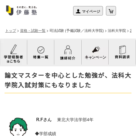
トップ
>
資格・試験一覧
>
司法試験 (予備試験／法科大学院)
>
法科大学院
>
2
論文マスターを中心とした勉強が、法科大
学院入試対策にもなりました
R.Fさん
東北大学法学部4年
◆学部成績