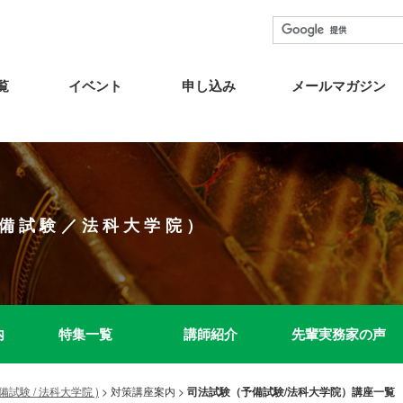
覧
イベント
申し込み
メールマガジン
備試験／法科大学院）
内
特集一覧
講師紹介
先輩実務家の声
試験 / 法科大学院 )
>
対策講座案内
>
司法試験（予備試験/法科大学院）講座一覧