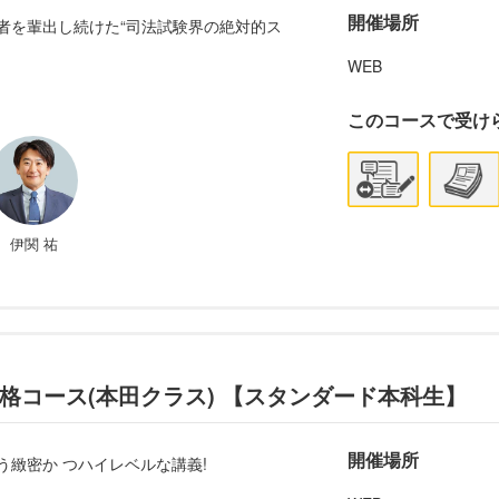
開催場所
格者を輩出し続けた“司法試験界の絶対的ス
WEB
このコースで受け
伊関 祐
合格コース(本田クラス) 【スタンダード本科生】
開催場所
う緻密か つハイレベルな講義!