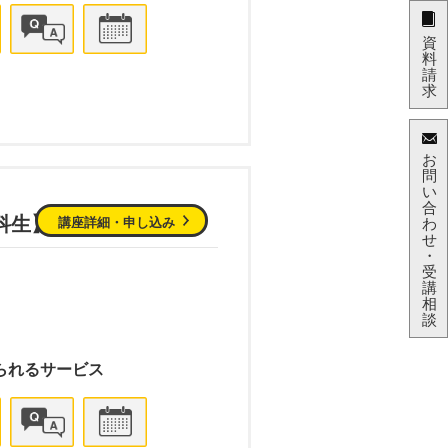
資
料
請
求
お
問
い
合
科生】
講座詳細・申し込み
わ
せ
・
受
講
相
談
られるサービス