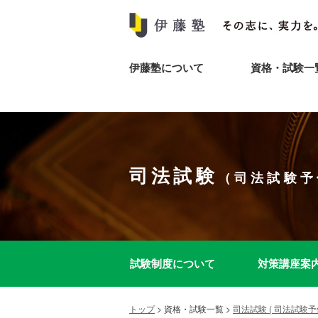
伊藤塾について
資格・試験一
司法試験
（司法試験予
試験制度について
対策講座案
トップ
>
資格・試験一覧
>
司法試験 ( 司法試験予備