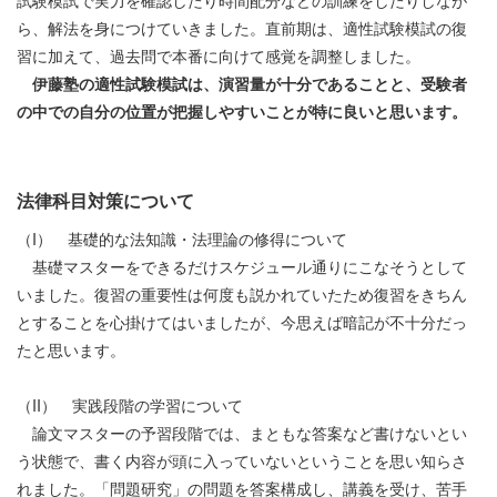
ら、解法を身につけていきました。直前期は、適性試験模試の復
習に加えて、過去問で本番に向けて感覚を調整しました。
伊藤塾の適性試験模試は、演習量が十分であることと、受験者
の中での自分の位置が把握しやすいことが特に良いと思います。
法律科目対策について
（I） 基礎的な法知識・法理論の修得について
基礎マスターをできるだけスケジュール通りにこなそうとして
いました。復習の重要性は何度も説かれていたため復習をきちん
とすることを心掛けてはいましたが、今思えば暗記が不十分だっ
たと思います。
（II） 実践段階の学習について
論文マスターの予習段階では、まともな答案など書けないとい
う状態で、書く内容が頭に入っていないということを思い知らさ
れました。「問題研究」の問題を答案構成し、講義を受け、苦手