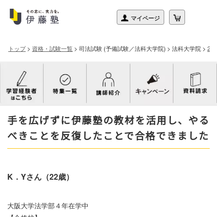
トップ
>
資格・試験一覧
>
司法試験 (予備試験／法科大学院)
>
法科大学院
>
2
手を広げずに伊藤塾の教材を活用し、やる
べきことを反復したことで合格できました
K．Yさん（22歳）
大阪大学法学部４年在学中