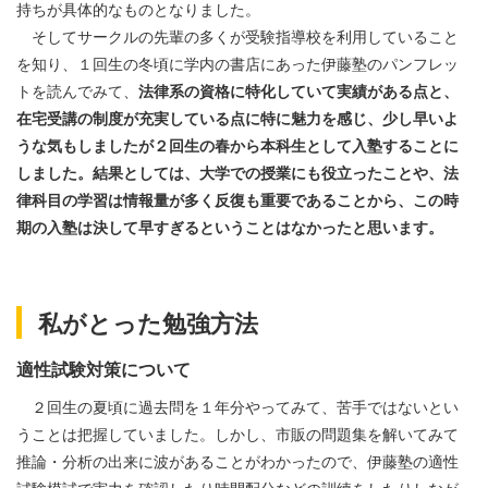
持ちが具体的なものとなりました。
そしてサークルの先輩の多くが受験指導校を利用していること
を知り、１回生の冬頃に学内の書店にあった伊藤塾のパンフレッ
トを読んでみて、
法律系の資格に特化していて実績がある点と、
在宅受講の制度が充実している点に特に魅力を感じ、少し早いよ
うな気もしましたが２回生の春から本科生として入塾することに
しました。結果としては、大学での授業にも役立ったことや、法
律科目の学習は情報量が多く反復も重要であることから、この時
期の入塾は決して早すぎるということはなかったと思います。
私がとった勉強方法
適性試験対策について
２回生の夏頃に過去問を１年分やってみて、苦手ではないとい
うことは把握していました。しかし、市販の問題集を解いてみて
推論・分析の出来に波があることがわかったので、伊藤塾の適性
試験模試で実力を確認したり時間配分などの訓練をしたりしなが