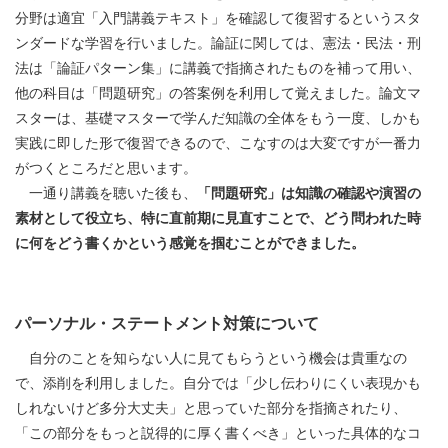
分野は適宜「入門講義テキスト」を確認して復習するというスタ
ンダードな学習を行いました。論証に関しては、憲法・民法・刑
法は「論証パターン集」に講義で指摘されたものを補って用い、
他の科目は「問題研究」の答案例を利用して覚えました。論文マ
スターは、基礎マスターで学んだ知識の全体をもう一度、しかも
実践に即した形で復習できるので、こなすのは大変ですが一番力
がつくところだと思います。
一通り講義を聴いた後も、
「問題研究」は知識の確認や演習の
素材として役立ち、特に直前期に見直すことで、どう問われた時
に何をどう書くかという感覚を掴むことができました。
パーソナル・ステートメント対策について
自分のことを知らない人に見てもらうという機会は貴重なの
で、添削を利用しました。自分では「少し伝わりにくい表現かも
しれないけど多分大丈夫」と思っていた部分を指摘されたり、
「この部分をもっと説得的に厚く書くべき」といった具体的なコ