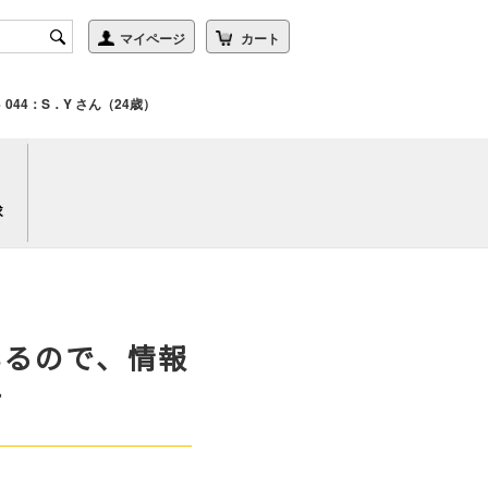
>
044：S．Y さん（24歳）
いるので、情報
す