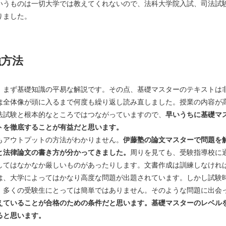
いうものは一切大学では教えてくれないので、法科大学院入試、司法試
りました。
強方法
、まず基礎知識の平易な解説です。その点、基礎マスターのテキストは
は全体像が頭に入るまで何度も繰り返し読み直しました。授業の内容が
法試験と根本的なところではつながっていますので、
早いうちに基礎マ
トを徹底することが有益だと思います。
もアウトプットの方法がわかりません。
伊藤塾の論文マスターで問題を
と法律論文の書き方が分かってきました。
周りを見ても、受験指導校に
してはなかなか厳しいものがあったりします。文書作成は訓練しなけれ
、大学によってはかなり高度な問題が出題されています。しかし試験
、多くの受験生にとっては簡単ではありません。そのような問題に出会
えていることが合格のための条件だと思います。基礎マスターのレベル
ると思います。