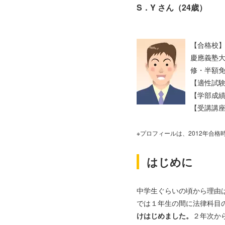
S．Y さん（24歳）
【合格校
慶應義塾
修・半額
【適性試験
【学部成績
【受講講座
※プロフィールは、2012年合格
はじめに
中学生ぐらいの頃から理由
では１年生の間に法律科目
けはじめました。
２年次か