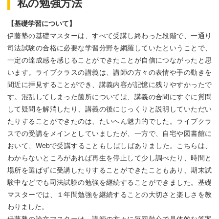
私の勉強方法
【基礎学習について】
伊藤塾の基礎マスターは、すべて受講し終わった段階で、一通り
司法試験の合格に必要な学習分野を網羅していたということで、
一定の達成感を感じることができたことが自信につながったと思
います。ライブクラスの講義は、講師の方々の表情や手の動きを
間近に拝見することができ、講義内容が記憶に残りやすかったで
す。混乱してしまった箇所については、講義の合間にすぐに質問
して疑問を解消したり、講義の後にじっくりと説明していただい
たりすることができたのは、たいへん魅力的でした。ライブクラ
スでの受講をメインとしていましたが、一方で、自宅や図書館に
おいて、Webで受講することもしばしばありました。こちらは、
わからないところがあれば再生を停止して少し調べたり、時間と
場所を選ばずに受講したりすることができたこともあり、期末試
験中などでも司法試験の勉強を継続することができました。基礎
マスターでは、１年間勉強を継続することの大切さと楽しさを教
わりました。
伊藤塾の論文マスターは、講師の方々に毎回熱心で具体的な答案