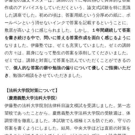
作成のアドバイスをしていただくという、論文式試験を特に意識
した講座でした。初めの頃は、答案用紙という分厚めの紙に、ボ
ールペンという消せないインクで答案を記載するということに、
敷居が高いように感じられました。しかし、
１年間継続して答案
を書き続ける中で、問いに答える答案作成を面白く感じるように
なりました。伊藤塾では、ゼミも充実していました。ゼミの講師
の方々は、親身になって塾生の答案を添削してくださいました。
ゼミでは、講師と対面して答案を読んでいただくことができるの
で、
個人的な答案の癖や勉強の偏りについて優しくご指摘いただ
き
、勉強の相談をさせていただきました。
【法科大学院対策について】
〈慶應義塾大学法科大学院〉
伊藤塾の法科大学院別法律科目論文模試を受講しました。第一志
望校であったことから、慶應義塾大学法科大学院の受験週は、体
調管理を徹底しました。本試験でも積極ミスを防ぐため、守りの
答案を書くようにしました。結局、中央大学ほどは直前の対策を