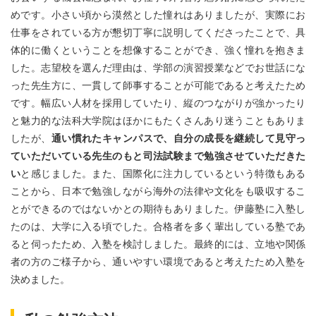
めです。小さい頃から漠然とした憧れはありましたが、実際にお
仕事をされている方が懇切丁寧に説明してくださったことで、具
体的に働くということを想像することができ、強く憧れを抱きま
した。志望校を選んだ理由は、学部の演習授業などでお世話にな
った先生方に、一貫して師事することが可能であると考えたため
です。幅広い人材を採用していたり、縦のつながりが強かったり
と魅力的な法科大学院はほかにもたくさんあり迷うこともありま
したが、
通い慣れたキャンパスで、自分の成長を継続して見守っ
ていただいている先生のもと司法試験まで勉強させていただきた
い
と感じました。また、国際化に注力しているという特徴もある
ことから、日本で勉強しながら海外の法律や文化をも吸収するこ
とができるのではないかとの期待もありました。伊藤塾に入塾し
たのは、大学に入る頃でした。合格者を多く輩出している塾であ
ると伺ったため、入塾を検討しました。最終的には、立地や関係
者の方のご様子から、通いやすい環境であると考えたため入塾を
決めました。