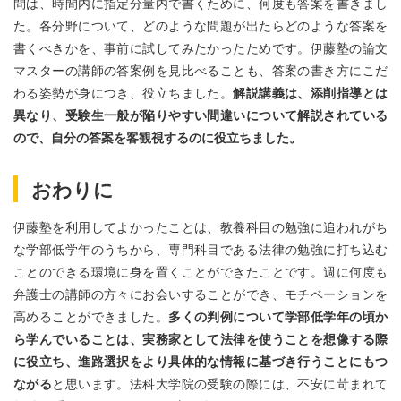
問は、時間内に指定分量内で書くために、何度も答案を書きまし
た。各分野について、どのような問題が出たらどのような答案を
書くべきかを、事前に試してみたかったためです。伊藤塾の論文
マスターの講師の答案例を見比べることも、答案の書き方にこだ
わる姿勢が身につき、役立ちました。
解説講義は、添削指導とは
異なり、受験生一般が陥りやすい間違いについて解説されている
ので、自分の答案を客観視するのに役立ちました。
おわりに
伊藤塾を利用してよかったことは、教養科目の勉強に追われがち
な学部低学年のうちから、専門科目である法律の勉強に打ち込む
ことのできる環境に身を置くことができたことです。週に何度も
弁護士の講師の方々にお会いすることができ、モチベーションを
高めることができました。
多くの判例について学部低学年の頃か
ら学んでいることは、実務家として法律を使うことを想像する際
に役立ち、進路選択をより具体的な情報に基づき行うことにもつ
ながる
と思います。法科大学院の受験の際には、不安に苛まれて