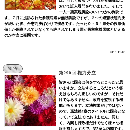
は、同じく横浜で行われた安保訴訟に
おいて証人尋問を行いました。そして
一人一票実現訴訟のいくつかの判決で
す。７月に提訴された参議院選挙無効訴訟ですが、２つの違憲状態判決
が続いた後、合憲判決ばかりで残念です。たった０・３４票分の投票価
値しか保障されていなくても許されてしまう国が民主主義国家といえる
のか本当に疑問です。
...
2019.11.05
2019年
第290回 権力分立
皆さんは国会は何をするところだと思
いますか。立法するところだという答
えはもちろん正しいのですが、それだ
けではありません。政府を監視する機
能があります。立法権限だけではない
ので、憲法第4章のタイトルは国会とな
っていて立法ではありません。同じ
く、内閣も行政権だけでなく様々な権
限を有しますので、第5章は内閣です。