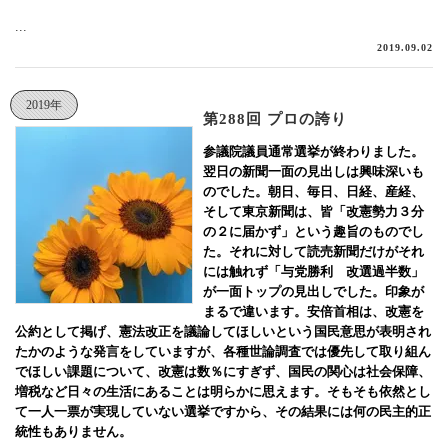
...
2019.09.02
2019年
第288回 プロの誇り
参議院議員通常選挙が終わりました。
翌日の新聞一面の見出しは興味深いも
のでした。朝日、毎日、日経、産経、
そして東京新聞は、皆「改憲勢力３分
の２に届かず」という趣旨のものでし
た。それに対して読売新聞だけがそれ
には触れず「与党勝利 改選過半数」
が一面トップの見出しでした。印象が
まるで違います。安倍首相は、改憲を
公約として掲げ、憲法改正を議論してほしいという国民意思が表明され
たかのような発言をしていますが、各種世論調査では優先して取り組ん
でほしい課題について、改憲は数％にすぎず、国民の関心は社会保障、
増税など日々の生活にあることは明らかに思えます。そもそも依然とし
て一人一票が実現していない選挙ですから、その結果には何の民主的正
統性もありません。