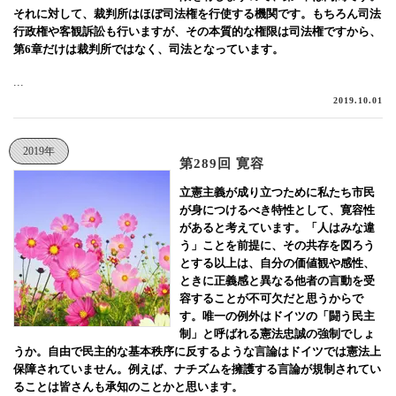
それに対して、裁判所はほぼ司法権を行使する機関です。もちろん司法
行政権や客観訴訟も行いますが、その本質的な権限は司法権ですから、
第6章だけは裁判所ではなく、司法となっています。
...
2019.10.01
2019年
第289回 寛容
立憲主義が成り立つために私たち市民
が身につけるべき特性として、寛容性
があると考えています。「人はみな違
う」ことを前提に、その共存を図ろう
とする以上は、自分の価値観や感性、
ときに正義感と異なる他者の言動を受
容することが不可欠だと思うからで
す。唯一の例外はドイツの「闘う民主
制」と呼ばれる憲法忠誠の強制でしょ
うか。自由で民主的な基本秩序に反するような言論はドイツでは憲法上
保障されていません。例えば、ナチズムを擁護する言論が規制されてい
ることは皆さんも承知のことかと思います。