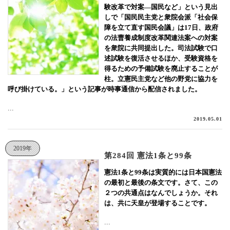
験改革で対案―国民など」という見出
しで「国民民主党と衆院会派「社会保
障を立て直す国民会議」は17日、政府
の法曹養成制度改革関連法案への対案
を衆院に共同提出した。司法試験で口
述試験を復活させるほか、受験資格を
得るための予備試験を廃止することが
柱。立憲民主党など他の野党に協力を
呼び掛けている。」という記事が時事通信から配信されました。
...
2019.05.01
2019年
第284回 憲法1条と99条
憲法1条と99条は実質的には日本国憲法
の最初と最後の条文です。さて、この
２つの共通点はなんでしょうか。それ
は、共に天皇が登場することです。
...