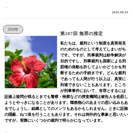
...
2019.08.01
2019年
第287回 無罪の推定
私たちは、裁判という制度を真実発見
のためのものとして考えてしまいがち
です。ですが、民事裁判は紛争解決が
目的ですし、刑事裁判も国家による刑
罰権の発動を許してよいかどうかを判
断するための手続きです。どんな裁判
であっても人間が行う以上は、真実に
到達できないこともあります。ところ
が刑事事件において、有罪とするには
証拠上疑問が残るときでも警察・検察などの捜査機関は被告人を処罰し
ようとやっきになることがあります。職務熱心のあまりの思い込みもあ
るでしょうし、組織としてのメンツもあるかもしれません。ときに証拠
の隠蔽、ねつ造を行うこともあります。それは例外的な事象と思いたい
ですが、実際にいくつかの裁判で明らかになっています。
...