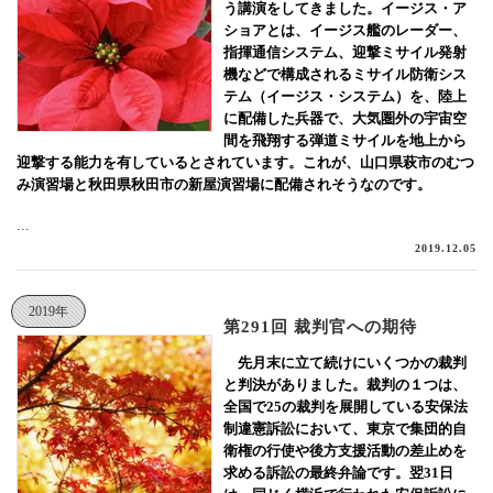
う講演をしてきました。イージス・ア
ショアとは、イージス艦のレーダー、
指揮通信システム、迎撃ミサイル発射
機などで構成されるミサイル防衛シス
テム（イージス・システム）を、陸上
に配備した兵器で、大気圏外の宇宙空
間を飛翔する弾道ミサイルを地上から
迎撃する能力を有しているとされています。これが、山口県萩市のむつ
み演習場と秋田県秋田市の新屋演習場に配備されそうなのです。
...
2019.12.05
2019年
第291回 裁判官への期待
先月末に立て続けにいくつかの裁判
と判決がありました。裁判の１つは、
全国で25の裁判を展開している安保法
制違憲訴訟において、東京で集団的自
衛権の行使や後方支援活動の差止めを
求める訴訟の最終弁論です。翌31日