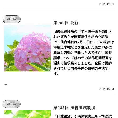
2019.07.01
2019年
第286回 公益
旧優生保護法の下で不妊手術を強制さ
れた原告らが国家賠償を求めた訴訟
で、仙台地裁は5月28日に、この法律は
幸福追求権などを規定した憲法13条に
違反し無効と判断したのですが、国賠
請求については20年の除斥期間経過を
理由に請求棄却しました。全国で提訴
されている同種事件の最初の判決で
す。
...
2019.06.03
2019年
第285回 法曹養成制度
「口述復活、予備試験廃止を＝司法試