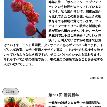
昨年以降、『ボヘミアン・ラプソディ
ー』という映画が大ヒットしているよ
うです。私も若かりし頃、深夜放送か
ら流れてきたこの曲を聴いたときの衝
撃を今でも鮮明に覚えています。フレ
ディ・マーキュリーの歌声と斬新な曲
想が耳から離れませんでした。一人一
票裁判では不当な判決を「ガリレオ判
決！」と叫んでいますが奇抜さでは負
けています。インド系両親、タンザニアにあるザンジバル島生まれ、イ
ギリス式教育、大学で芸術とデザイン専攻、これだけでも多様性を地で
いっているような生き様ですが、そこにバイセクシャルも加わります。
それらすべてが彼の個性であり、彼の魅力の源泉であることを否定する
人はいないでしょう。
...
2019.02.01
2019年
第281回 謹賀新年
一昨年の雑感２６８号で自衛隊明記の