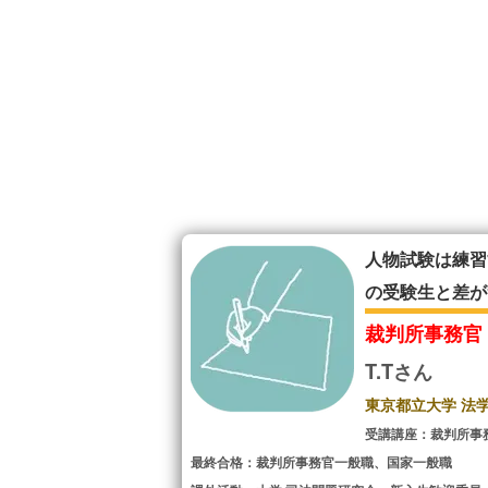
人物試験は練習
の受験生と差が
裁判所事務官
T.Tさん
東京都立大学 法
受講講座：裁判所事
最終合格：裁判所事務官一般職、国家一般職