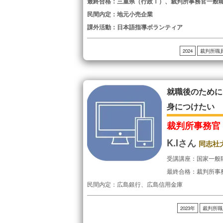
最終合格：三重県（行政Ⅰ）、裁判所事務官一般
民間内定：地元小売企業
課外活動：日本語指導ボランティア
2024
裁判所職
就職後のために
身につけたい
裁判所事務官
K.Iさん
同志社
受講講座：国家一般
最終合格：裁判所事
民間内定：広島銀行、広島信用金庫
2023年
裁判所職