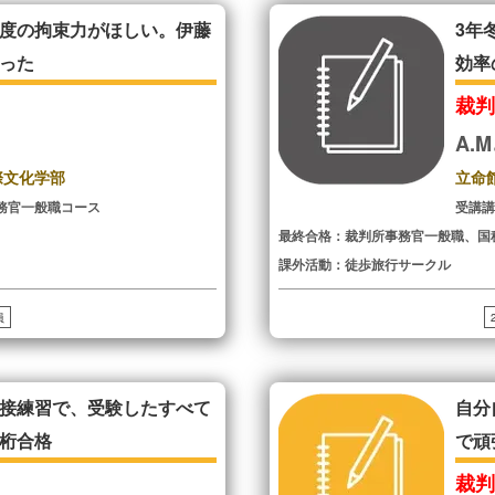
度の拘束力がほしい。伊藤
3年
った
効率
裁
A.
際文化学部
立命
務官一般職コース
受講
最終合格：裁判所事務官一般職、国
課外活動：徒歩旅行サークル
員
接練習で、受験したすべて
自分
桁合格
で頑
裁