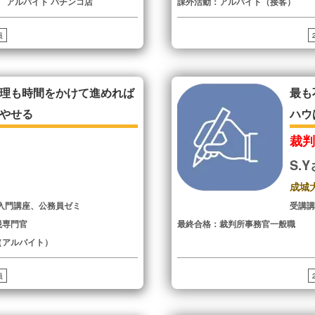
 アルバイト パチンコ店
課外活動：アルバイト（接客）
員
理も時間をかけて進めれば
最も
やせる
ハウ
裁
S.
成城
入門講座、公務員ゼミ
受講
税専門官
最終合格：裁判所事務官一般職
（アルバイト）
員