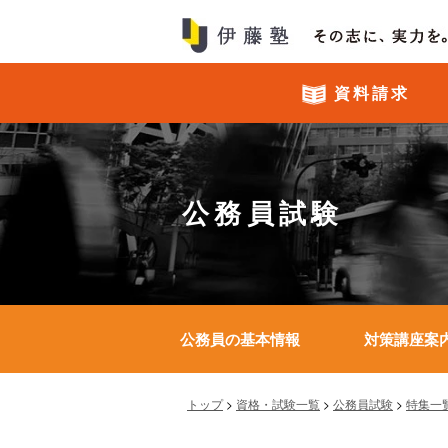
資料請求
公務員試験
公務員の基本情報
対策講座案
トップ
>
資格・試験一覧
>
公務員試験
>
特集一