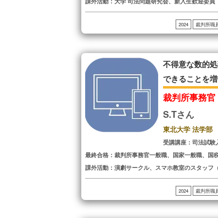
課外活動：大学 司法問題研究会、新入生歓迎委員
2024
裁判所職
不得意な数的処
できることを増
裁判所事務官
S.Tさん
東北大学 法学部
受講講座：司法試験
最終合格：裁判所事務官一般職、国家一般職、国
課外活動：演劇サークル、スマホ教室のスタッフ
2024
裁判所職