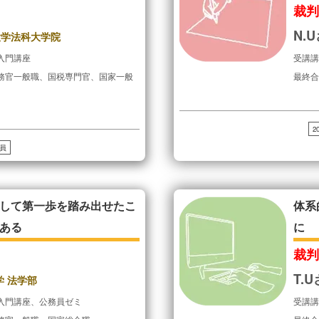
裁
N.
大学法科大学院
入門講座
受講
務官一般職、国税専門官、国家一般
最終
2
員
して第一歩を踏み出せたこ
体系
ある
に
裁
T.
学 法学部
入門講座、公務員ゼミ
受講