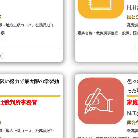
H.
部
国公
職・地方上級コース、公務員ゼミ
受講
阜県
最終合格：裁判所事務官一般職、国
ト
員
限の努力で最大限の学習効
色々
った
は裁判所事務官
家
N.
部
国公
職・地方上級コース、公務員ゼミ
受講