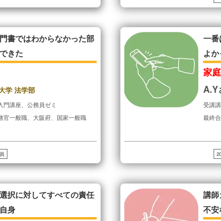
門書ではわからなかった部
一番
できた
よか
家
A.
大学 法学部
入門講座、公務員ゼミ
受講
務官一般職、大阪府、国家一般職
最終
員
2
選択に対してすべての責任
講師
自身
不安