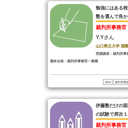
勉強にはある程
塾を選んで良か
裁判所事務官
Y.Yさん
山口県立大学 国
受講講座：裁判所事
最終合格：裁判所事務官一般職
2024
裁判所職
伊藤塾だけの面
の試験で席次１
裁判所事務官