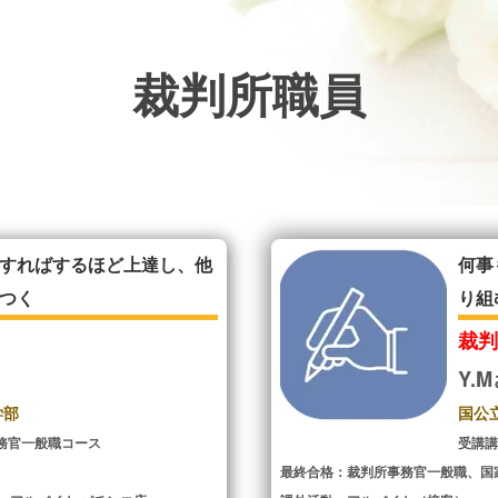
裁判所職員
すればするほど上達し、他
何事
つく
り組
裁
Y.
学部
国公
務官一般職コース
受講
最終合格：裁判所事務官一般職、国