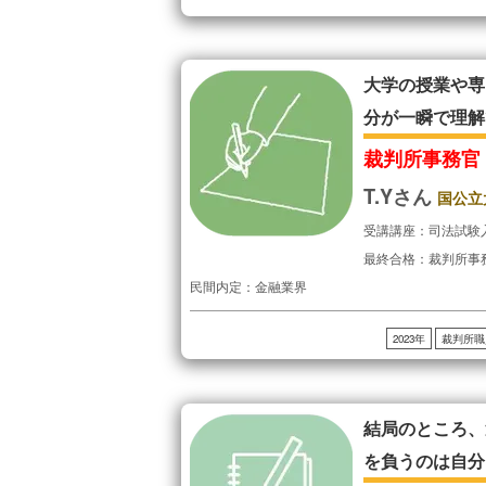
大学の授業や専
分が一瞬で理解
裁判所事務官
T.Yさん
国公立
受講講座：司法試験
最終合格：裁判所事
民間内定：金融業界
2023年
裁判所職
結局のところ、
を負うのは自分