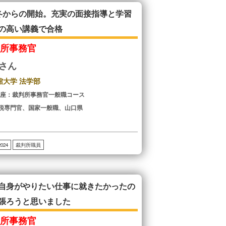
冬からの開始。充実の面接指導と学習
の高い講義で合格
判所事務官
Mさん
館大学 法学部
講座：裁判所事務官一般職コース
税専門官、国家一般職、山口県
2024
裁判所職員
自身がやりたい仕事に就きたかったの
張ろうと思いました
判所事務官