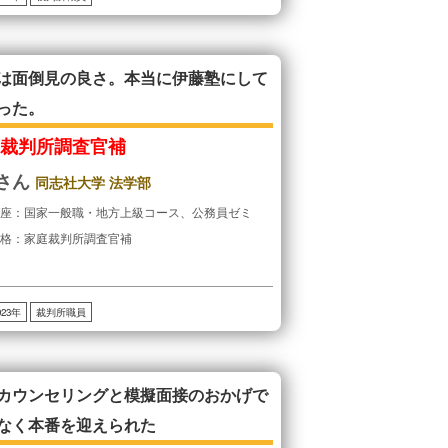
は面倒見の良さ。本当に伊藤塾にして
った。
庭裁判所調査官補
Yさん
同志社大学 法学部
講座：国家一般職・地方上級コース、公務員ゼミ
合格：家庭裁判所調査官補
023年
裁判所職員
カウンセリングと模擬面接のおかげで
なく本番を迎えられた