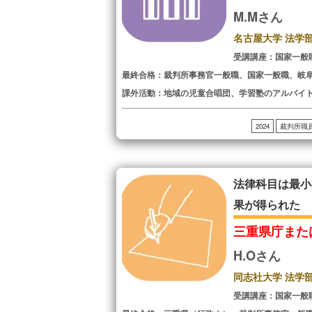
M.Mさん
名古屋大学 法学
受講講座：国家一般
最終合格：裁判所事務官一般職、国家一般職、岐
課外活動：地域の児童合唱団、学習塾のアルバイ
2024
裁判所職
法律科目は最小
果が得られた
三重県庁また
H.Oさん
同志社大学 法学
受講講座：国家一般