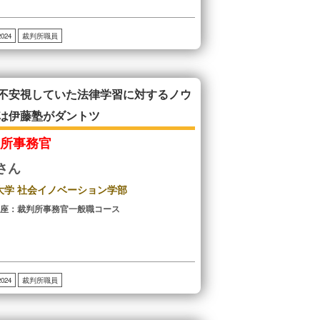
2024
裁判所職員
不安視していた法律学習に対するノウ
は伊藤塾がダントツ
判所事務官
Yさん
大学 社会イノベーション学部
講座：裁判所事務官一般職コース
2024
裁判所職員