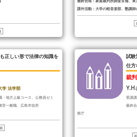
職
最終合格：家庭裁判所調査官補、東
課外活動：大学の軽音楽部、塾講師
員
も正しい形で法律の知識を
試験
仕方
裁
Y.
大学 法学部
職・地方上級コース、公務員ゼミ
受講
務官一般職、広島市役所
最終
県庁
員
2