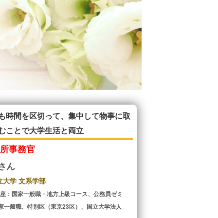
も時間を区切って、集中して物事に取
むことで大学生活と両立
判所事務官
Mさん
立大学 文系学部
講座：国家一般職・地方上級コース、公務員ゼミ
家一般職、特別区（東京23区）、国立大学法人