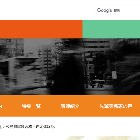
内
特集一覧
講師紹介
先輩実務家の声
覧
>
公務員試験合格・内定体験記