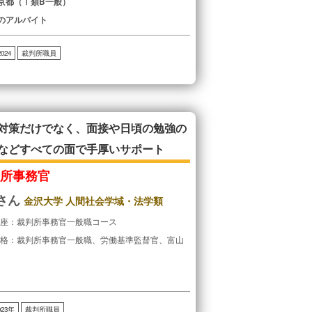
京都（Ⅰ類B一般）
のアルバイト
2024
裁判所職員
対策だけでなく、面接や日頃の勉強の
などすべての面で手厚いサポート
判所事務官
Hさん
金沢大学 人間社会学域・法学類
講座：裁判所事務官一般職コース
合格：裁判所事務官一般職、労働基準監督官、富山
023年
裁判所職員