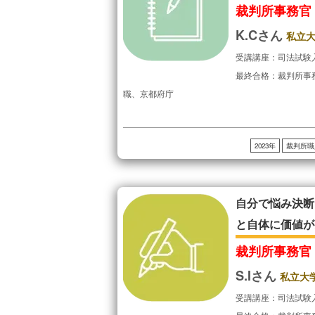
裁判所事務官
K.Cさん
私立
受講講座：司法試験
最終合格：裁判所事
職、京都府庁
2023年
裁判所職
自分で悩み決断
と自体に価値が
裁判所事務官
S.Iさん
私立大
受講講座：司法試験